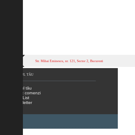
Str. Mihai Eminescu, nr. 121, Sector 2, Bucuresti
CONTUL TĂU
Contul tău
Istoric comenzi
Wish List
Newsletter