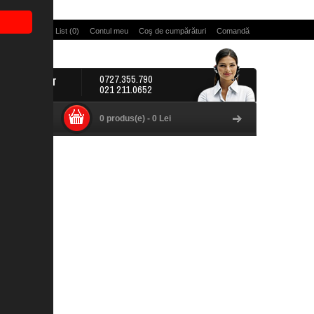
 Pagină
Wish List (0)
Contul meu
Coş de cumpărături
Comandă
0727.355.790
CONTACT
021 211.0652
0 produs(e) - 0 Lei