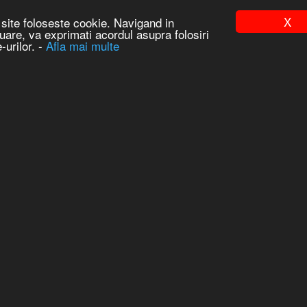
X
site foloseste cookie. Navigand in
uare, va exprimati acordul asupra folosiri
Prima
-urilor. -
Afla mai multe
BLOG
FORUM
ANŢĂ LA SITE.
. VĂ RUGĂM SĂ REVENIŢI MAI TÎRZIU.