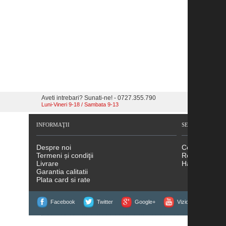
Aveti intrebari? Sunati-ne! - 0727.355.790
Luni-Vineri 9-18 / Sambata 9-13
INFORMAŢII
SERVICII CLIENŢ
Despre noi
Contact
Termeni și condiţii
Returnări
Livrare
Hartă site
Garantia calitatii
Plata card si rate
Facebook
Twitter
Google+
Vizionati filmele noa