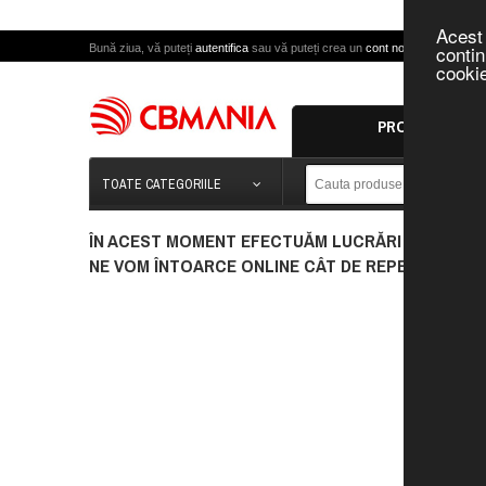
Acest 
contin
Bună ziua, vă puteți
autentifica
sau vă puteți crea un
cont nou
.
cookie
PROMOTII
TOATE CATEGORIILE
ÎN ACEST MOMENT EFECTUĂM LUCRĂRI DE MENTEN
NE VOM ÎNTOARCE ONLINE CÂT DE REPEDE POSIBIL