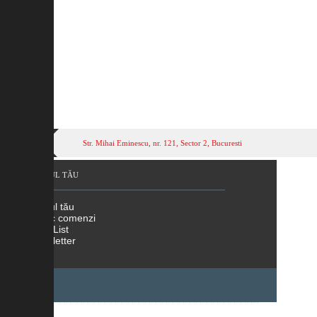
Str. Mihai Eminescu, nr. 121, Sector 2, Bucuresti
CONTUL TĂU
Contul tău
Istoric comenzi
Wish List
Newsletter