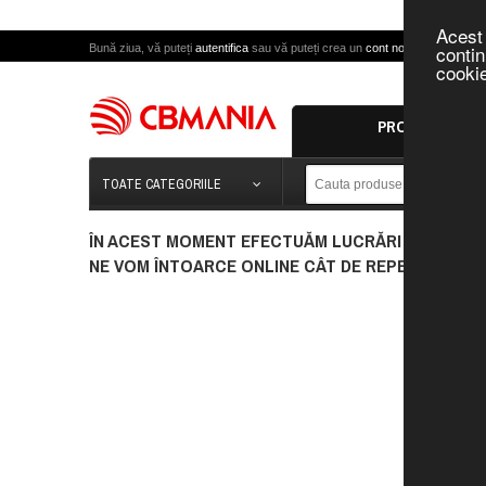
Acest 
contin
Bună ziua, vă puteți
autentifica
sau vă puteți crea un
cont nou
.
cookie
PROMOTII
TOATE CATEGORIILE
ÎN ACEST MOMENT EFECTUĂM LUCRĂRI DE MENTEN
NE VOM ÎNTOARCE ONLINE CÂT DE REPEDE POSIBIL