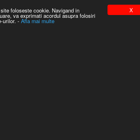
X
site foloseste cookie. Navigand in
uare, va exprimati acordul asupra folosiri
Prima
-urilor. -
Afla mai multe
BLOG
FORUM
ANŢĂ LA SITE.
. VĂ RUGĂM SĂ REVENIŢI MAI TÎRZIU.