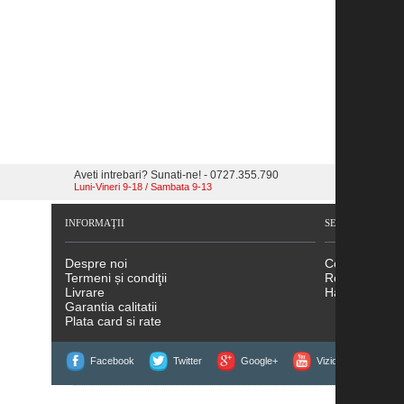
Aveti intrebari? Sunati-ne! - 0727.355.790
Luni-Vineri 9-18 / Sambata 9-13
INFORMAŢII
SERVICII CLIENŢ
Despre noi
Contact
Termeni și condiţii
Returnări
Livrare
Hartă site
Garantia calitatii
Plata card si rate
Facebook
Twitter
Google+
Vizionati filmele noa