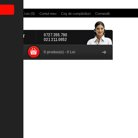
 Pagină
Wish List (0)
Contul meu
Coş de cumpărături
Comandă
0727.355.790
CONTACT
021 211.0652
0 produs(e) - 0 Lei