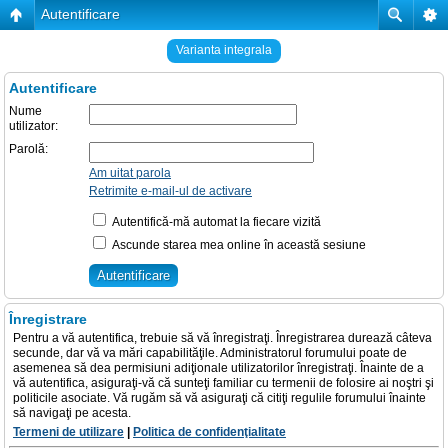
Autentificare
Varianta integrala
Autentificare
Nume
utilizator:
Parolă:
Am uitat parola
Retrimite e-mail-ul de activare
Autentifică-mă automat la fiecare vizită
Ascunde starea mea online în această sesiune
Înregistrare
Pentru a vă autentifica, trebuie să vă înregistraţi. Înregistrarea durează câteva
secunde, dar vă va mări capabilităţile. Administratorul forumului poate de
asemenea să dea permisiuni adiţionale utilizatorilor înregistraţi. Înainte de a
vă autentifica, asiguraţi-vă că sunteţi familiar cu termenii de folosire ai noştri şi
politicile asociate. Vă rugăm să vă asiguraţi că citiţi regulile forumului înainte
să navigaţi pe acesta.
Termeni de utilizare
|
Politica de confidenţialitate