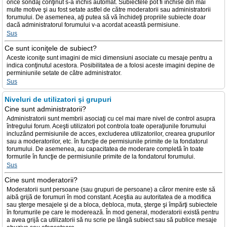
orice sondaj conţinut s-a închis automat. Subiectele pot fi închise din mai
multe motive şi au fost setate astfel de către moderatorii sau administratorii
forumului. De asemenea, aţi putea să vă închideţi propriile subiecte doar
dacă administratorul forumului v-a acordat această permisiune.
Sus
Ce sunt iconiţele de subiect?
Aceste iconiţe sunt imagini de mici dimensiuni asociate cu mesaje pentru a
indica conţinutul acestora. Posibilitatea de a folosi aceste imagini depine de
perminiunile setate de către administrator.
Sus
Niveluri de utilizatori şi grupuri
Cine sunt administratorii?
Administratorii sunt membrii asociaţi cu cel mai mare nivel de control asupra
întregului forum. Aceşti utilizatori pot controla toate operaţiunile forumului
incluzând permisiunile de acces, excluderea utilizatorilor, crearea grupurilor
sau a moderatorilor, etc. în funcţie de permisiunile primite de la fondatorul
forumului. De asemenea, au capacitatea de moderare completă în toate
formurile în funcţie de permisiunile primite de la fondatorul forumului.
Sus
Cine sunt moderatorii?
Moderatorii sunt persoane (sau grupuri de persoane) a căror menire este să
aibă grijă de forumuri în mod constant. Aceştia au autoritatea de a modifica
sau şterge mesajele şi de a bloca, debloca, muta, şterge şi împărţi subiectele
în forumurile pe care le moderează. În mod general, moderatorii există pentru
a avea grijă ca utilizatorii să nu scrie pe lângă subiect sau să publice mesaje