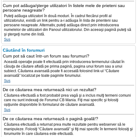
Cum pot adăuga/şterge utilizatori în listele mele de prieteni sau
persoane neagreate?
Puteţi adăuga utilizatori în două moduri. În cadrul fiecărui profil al
utilizatorului, există un link pentru a-i adăuga în lista de prienteni sau
persoane neagreate. Alternativ, puteţi adăuga direct prin introducerea
numelelor de utilizatori din Panoul utilizatorului. Din aceeaşi pagină puteţi să
şi ştergeţi nume din listă.
Sus
Căutând în forumuri
Cum pot să caut într-un forum sau forumuri?
Această operaţie poate fi efectuată prin introducerea termenului căutat în
căsuţa de căutare aflată pe prima pagină, pagina unui forum sau a unui
subiect. Căutarea avansată poate fi accesată folosind link-ul “Căutare
avansată” localizat pe toate paginile forumului.
Sus
De ce căutarea mea returnează nici un rezultat?
Căutarea efectuată a fost probabil prea vagă şi a inclus mulţi termeni comuni
care nu sunt indexaţi de Forumul CB Mania. Fiţi mai specific şi folosiţi
opţiunile disponibile în formularul de căutare avansată.
Sus
De ce căutarea mea returnează o pagină goală!?
Căutarea efectuată a returnat prea multe rezultate pentru webserver să le
manipuleze. Folosiţi “Căutare avansată” şi fiţi mai specific în termenii folosiţi şi
forumurile în care căutarea este efectuată.