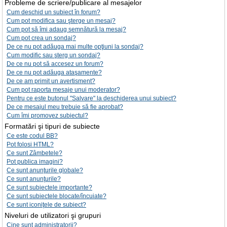
Probleme de scriere/publicare al mesajelor
Cum deschid un subiect în forum?
Cum pot modifica sau şterge un mesaj?
Cum pot să îmi adaug semnătură la mesaj?
Cum pot crea un sondaj?
De ce nu pot adăuga mai multe opţiuni la sondaj?
Cum modific sau şterg un sondaj?
De ce nu pot să accesez un forum?
De ce nu pot adăuga ataşamente?
De ce am primit un avertisment?
Cum pot raporta mesaje unui moderator?
Pentru ce este butonul "Salvare" la deschiderea unui subiect?
De ce mesajul meu trebuie să fie aprobat?
Cum îmi promovez subiectul?
Formatări şi tipuri de subiecte
Ce este codul BB?
Pot folosi HTML?
Ce sunt Zâmbetele?
Pot publica imagini?
Ce sunt anunţurile globale?
Ce sunt anunţurile?
Ce sunt subiectele importante?
Ce sunt subiectele blocate/încuiate?
Ce sunt iconiţele de subiect?
Niveluri de utilizatori şi grupuri
Cine sunt administratorii?