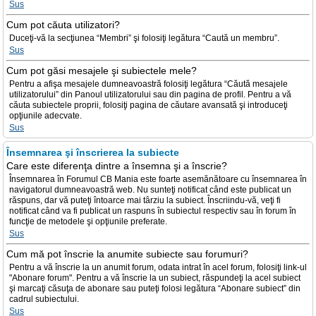
Sus
Cum pot căuta utilizatori?
Duceţi-vă la secţiunea “Membri” şi folosiţi legătura “Caută un membru”.
Sus
Cum pot găsi mesajele şi subiectele mele?
Pentru a afişa mesajele dumneavoastră folosiţi legătura “Căută mesajele
utilizatorului” din Panoul utilizatorului sau din pagina de profil. Pentru a vă
căuta subiectele proprii, folosiţi pagina de căutare avansată şi introduceţi
opţiunile adecvate.
Sus
Însemnarea şi înscrierea la subiecte
Care este diferenţa dintre a însemna şi a înscrie?
Însemnarea în Forumul CB Mania este foarte asemănătoare cu însemnarea în
navigatorul dumneavoastră web. Nu sunteţi notificat când este publicat un
răspuns, dar vă puteţi întoarce mai târziu la subiect. Înscriindu-vă, veţi fi
notificat când va fi publicat un raspuns în subiectul respectiv sau în forum în
funcţie de metodele şi opţiunile preferate.
Sus
Cum mă pot înscrie la anumite subiecte sau forumuri?
Pentru a vă înscrie la un anumit forum, odata intrat în acel forum, folosiţi link-ul
"Abonare forum". Pentru a vă înscrie la un subiect, răspundeţi la acel subiect
şi marcaţi căsuţa de abonare sau puteţi folosi legătura “Abonare subiect” din
cadrul subiectului.
Sus