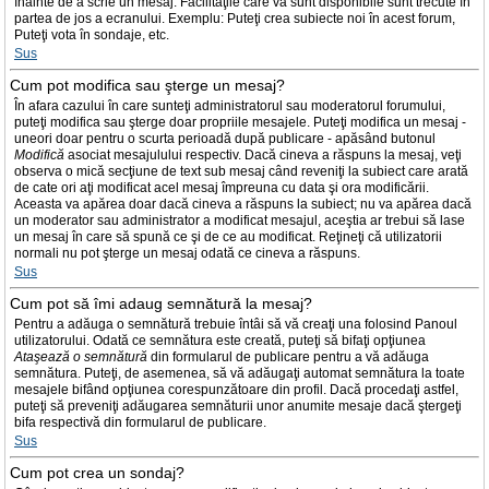
înainte de a scrie un mesaj. Facilităţile care vă sunt disponibile sunt trecute în
partea de jos a ecranului. Exemplu: Puteţi crea subiecte noi în acest forum,
Puteţi vota în sondaje, etc.
Sus
Cum pot modifica sau şterge un mesaj?
În afara cazului în care sunteţi administratorul sau moderatorul forumului,
puteţi modifica sau şterge doar propriile mesajele. Puteţi modifica un mesaj -
uneori doar pentru o scurta perioadă după publicare - apăsând butonul
Modifică
asociat mesajulului respectiv. Dacă cineva a răspuns la mesaj, veţi
observa o mică secţiune de text sub mesaj când reveniţi la subiect care arată
de cate ori aţi modificat acel mesaj împreuna cu data şi ora modificării.
Aceasta va apărea doar dacă cineva a răspuns la subiect; nu va apărea dacă
un moderator sau administrator a modificat mesajul, aceştia ar trebui să lase
un mesaj în care să spună ce şi de ce au modificat. Reţineţi că utilizatorii
normali nu pot şterge un mesaj odată ce cineva a răspuns.
Sus
Cum pot să îmi adaug semnătură la mesaj?
Pentru a adăuga o semnătură trebuie întâi să vă creaţi una folosind Panoul
utilizatorului. Odată ce semnătura este creată, puteţi să bifaţi opţiunea
Ataşează o semnătură
din formularul de publicare pentru a vă adăuga
semnătura. Puteţi, de asemenea, să vă adăugaţi automat semnătura la toate
mesajele bifând opţiunea corespunzătoare din profil. Dacă procedaţi astfel,
puteţi să preveniţi adăugarea semnăturii unor anumite mesaje dacă ştergeţi
bifa respectivă din formularul de publicare.
Sus
Cum pot crea un sondaj?