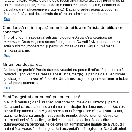
la autentificare. Acest lucru nu este recomandat dacă accesaţi forumul de la
un calculator public, cum ar fi de la o bibliotecă, internet cafe, laborator de
calculatoare (la liceu/universitate etc.). Dacă nu vedeţi această opţiune,
înseamnă că a fost dezactivată de către un adminstrator al forumului.
Sus
Cum fac să nu îmi apară numele de utilizator în lista de utilizatori
conectaţi?
În profilul dumneavoastră veţi găsi o opţiune
Ascunde indicatorul de
conectare
. Dacă veţi seta această opţiune pe
Da
veţi fi vizibil doar pentru
administratori, moderatori şi pentru dumneavoastră. Veţi fi numărat ca
utilizator ascuns.
Sus
Mi-am pierdut parola!
Nu intraţi în panică! Parola dumneavoastră nu poate fi refăcută, dar poate fi
resetată uşor. Pentru a realiza acest lucru, mergeţi la pagina de autentificare
şi folosiţi legătura
Am uitat parola
. Urmaţi instrucţiunile şi în scurt timp ar trebui
să vă puteţi autentifica.
Sus
Sunt înregistrat dar nu mă pot autentifica!
Mai intâi verificaţi dacă aţi specificat corect numele de utilizator şi parola.
Dacă sunt corecte, atunci s-a întamplat o situaţie din două posibile. Dacă este
activată opţiunea COPPA şi aţi specificat la înregistrare că aveţi sub 13 ani,
atunci va trebui să urmaţi instrucţiunile primite. Unele forumuri obligă ca
utilizatorii noi să fie activaţi; astfel contul trebuie activat fie de către
dumneavoastră personal, fie de către un administrator înainte de a vă puteţi
autentifica. Această informaţie a fost prezentată la înregistrare. Dacă aţi primit