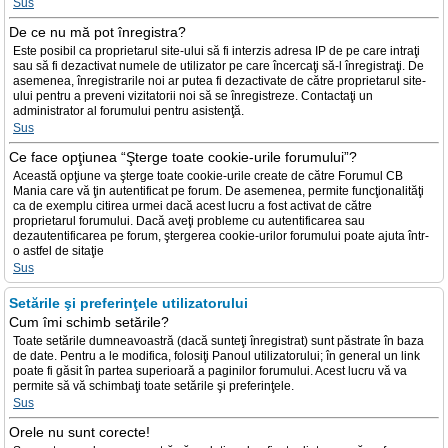
Sus
De ce nu mă pot înregistra?
Este posibil ca proprietarul site-ului să fi interzis adresa IP de pe care intraţi
sau să fi dezactivat numele de utilizator pe care încercaţi să-l înregistraţi. De
asemenea, înregistrarile noi ar putea fi dezactivate de către proprietarul site-
ului pentru a preveni vizitatorii noi să se înregistreze. Contactaţi un
administrator al forumului pentru asistenţă.
Sus
Ce face opţiunea “Şterge toate cookie-urile forumului”?
Această opţiune va şterge toate cookie-urile create de către Forumul CB
Mania care vă ţin autentificat pe forum. De asemenea, permite funcţionalităţi
ca de exemplu citirea urmei dacă acest lucru a fost activat de către
proprietarul forumului. Dacă aveţi probleme cu autentificarea sau
dezautentificarea pe forum, ştergerea cookie-urilor forumului poate ajuta într-
o astfel de sitaţie
Sus
Setările şi preferinţele utilizatorului
Cum îmi schimb setările?
Toate setările dumneavoastră (dacă sunteţi înregistrat) sunt păstrate în baza
de date. Pentru a le modifica, folosiţi Panoul utilizatorului; în general un link
poate fi găsit în partea superioară a paginilor forumului. Acest lucru vă va
permite să vă schimbaţi toate setările şi preferinţele.
Sus
Orele nu sunt corecte!