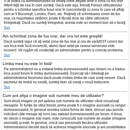
S-ar putea ca dumneavoastră să vedeţi orele afişate dintr-o zonă cu fus orar
diferit faţă de cea în care sunteţi. Dacă este aşa, folosiţi Panoul utilizatorului
pentru a schimba specifica fusul orar în concordanţă cu zona în care vă aflaţi,
cum ar fi Bucureşti, Londra, Paris, etc. Reţineţi că schimbarea zonei de fus
orar, ca majoritatea setărilor, poate fi făcută doar de către utilizatorii
înregistraţi. Dacă nu sunteţi înregistrat, acesta este un moment bun să o faceţi.
Sus
Am schimbat zona de fus orar, dar ora tot este greşită!
Dacă sunteţi sigur că aţi setat zona de fus orar şi ora de vară/DST corect dar
ora înca este încă incorectă, atunci tipul setat pe ceasul serverului este
incorect. Vă rugăm să contactaţi un administrator pentru a corecta problema.
Sus
Limba mea nu este în listă!
Fie administratorul nu a instalat limba dumneavoastră sau nimeni nu a tradus
înca acest forum în limba dumneavoastră. Încercaţi să-l întrebaţi pe
administratorul forumului dacă poate instala limba de care aveţi nevoie. Dacă
pachetul de limbă nu există, sunteţi liber să creaţi o nouă traducere.
Sus
Cum pot afişa o imagine sub numele meu de utilizator?
Sunt două imagini ce pot apărea sub numele de utilizator când vizualizaţi
mesajele. În funţie de stilul folosit, prima poate fi o imagine asociată cu rangul
dumneavoastră, în general acestea luând forma de stele, blocuri sau puncte
indicând câte mesaje aţi scris sau statutul dumneavoastră pe forum. A doua,
de obicei o imagine mai mare, este cunoscută sub numele de avatar (imagine
asociată) şi este, în general, unică sau personală fiecărui utilizator.
Administratorul decide dacă să activeze imaginile asociate şi are posibilitatea