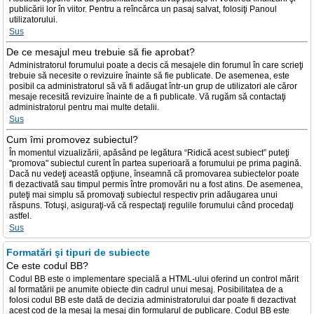
publicării lor în viitor. Pentru a reîncărca un pasaj salvat, folosiţi Panoul
utilizatorului.
Sus
De ce mesajul meu trebuie să fie aprobat?
Administratorul forumului poate a decis că mesajele din forumul în care scrieţi
trebuie să necesite o revizuire înainte să fie publicate. De asemenea, este
posibil ca administratorul să vă fi adăugat într-un grup de utilizatori ale căror
mesaje recesită revizuire înainte de a fi publicate. Vă rugăm să contactaţi
administratorul pentru mai multe detalii.
Sus
Cum îmi promovez subiectul?
În momentul vizualizării, apăsând pe legătura “Ridică acest subiect” puteţi
"promova" subiectul curent în partea superioară a forumului pe prima pagină.
Dacă nu vedeţi această opţiune, înseamnă că promovarea subiectelor poate
fi dezactivată sau timpul permis între promovări nu a fost atins. De asemenea,
puteţi mai simplu să promovaţi subiectul respectiv prin adăugarea unui
răspuns. Totuşi, asiguraţi-vă că respectaţi regulile forumului când procedaţi
astfel.
Sus
Formatări şi tipuri de subiecte
Ce este codul BB?
Codul BB este o implementare specială a HTML-ului oferind un control mărit
al formatării pe anumite obiecte din cadrul unui mesaj. Posibilitatea de a
folosi codul BB este dată de decizia administratorului dar poate fi dezactivat
acest cod de la mesaj la mesaj din formularul de publicare. Codul BB este