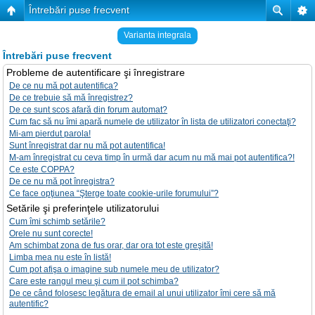
Întrebări puse frecvent
Varianta integrala
Întrebări puse frecvent
Probleme de autentificare şi înregistrare
De ce nu mă pot autentifica?
De ce trebuie să mă înregistrez?
De ce sunt scos afară din forum automat?
Cum fac să nu îmi apară numele de utilizator în lista de utilizatori conectaţi?
Mi-am pierdut parola!
Sunt înregistrat dar nu mă pot autentifica!
M-am înregistrat cu ceva timp în urmă dar acum nu mă mai pot autentifica?!
Ce este COPPA?
De ce nu mă pot înregistra?
Ce face opţiunea “Şterge toate cookie-urile forumului”?
Setările şi preferinţele utilizatorului
Cum îmi schimb setările?
Orele nu sunt corecte!
Am schimbat zona de fus orar, dar ora tot este greşită!
Limba mea nu este în listă!
Cum pot afişa o imagine sub numele meu de utilizator?
Care este rangul meu şi cum il pot schimba?
De ce când folosesc legătura de email al unui utilizator îmi cere să mă
autentific?