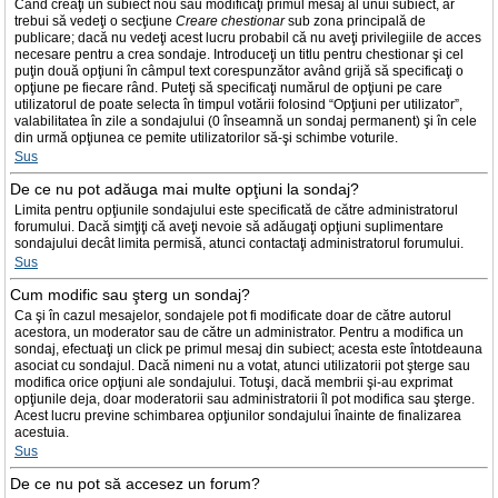
Când creaţi un subiect nou sau modificaţi primul mesaj al unui subiect, ar
trebui să vedeţi o secţiune
Creare chestionar
sub zona principală de
publicare; dacă nu vedeţi acest lucru probabil că nu aveţi privilegiile de acces
necesare pentru a crea sondaje. Introduceţi un titlu pentru chestionar şi cel
puţin două opţiuni în câmpul text corespunzător având grijă să specificaţi o
opţiune pe fiecare rând. Puteţi să specificaţi numărul de opţiuni pe care
utilizatorul de poate selecta în timpul votării folosind “Opţiuni per utilizator”,
valabilitatea în zile a sondajului (0 înseamnă un sondaj permanent) şi în cele
din urmă opţiunea ce pemite utilizatorilor să-şi schimbe voturile.
Sus
De ce nu pot adăuga mai multe opţiuni la sondaj?
Limita pentru opţiunile sondajului este specificată de către administratorul
forumului. Dacă simţiţi că aveţi nevoie să adăugaţi opţiuni suplimentare
sondajului decât limita permisă, atunci contactaţi administratorul forumului.
Sus
Cum modific sau şterg un sondaj?
Ca şi în cazul mesajelor, sondajele pot fi modificate doar de către autorul
acestora, un moderator sau de către un administrator. Pentru a modifica un
sondaj, efectuaţi un click pe primul mesaj din subiect; acesta este întotdeauna
asociat cu sondajul. Dacă nimeni nu a votat, atunci utilizatorii pot şterge sau
modifica orice opţiuni ale sondajului. Totuşi, dacă membrii şi-au exprimat
opţiunile deja, doar moderatorii sau administratorii îl pot modifica sau şterge.
Acest lucru previne schimbarea opţiunilor sondajului înainte de finalizarea
acestuia.
Sus
De ce nu pot să accesez un forum?