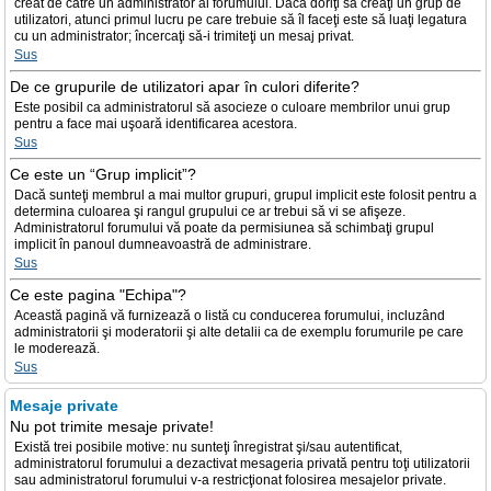
creat de către un administrator al forumului. Dacă doriţi să creaţi un grup de
utilizatori, atunci primul lucru pe care trebuie să îl faceţi este să luaţi legatura
cu un administrator; încercaţi să-i trimiteţi un mesaj privat.
Sus
De ce grupurile de utilizatori apar în culori diferite?
Este posibil ca administratorul să asocieze o culoare membrilor unui grup
pentru a face mai uşoară identificarea acestora.
Sus
Ce este un “Grup implicit”?
Dacă sunteţi membrul a mai multor grupuri, grupul implicit este folosit pentru a
determina culoarea şi rangul grupului ce ar trebui să vi se afişeze.
Administratorul forumului vă poate da permisiunea să schimbaţi grupul
implicit în panoul dumneavoastră de administrare.
Sus
Ce este pagina "Echipa"?
Această pagină vă furnizează o listă cu conducerea forumului, incluzând
administratorii şi moderatorii şi alte detalii ca de exemplu forumurile pe care
le moderează.
Sus
Mesaje private
Nu pot trimite mesaje private!
Există trei posibile motive: nu sunteţi înregistrat şi/sau autentificat,
administratorul forumului a dezactivat mesageria privată pentru toţi utilizatorii
sau administratorul forumului v-a restricţionat folosirea mesajelor private.