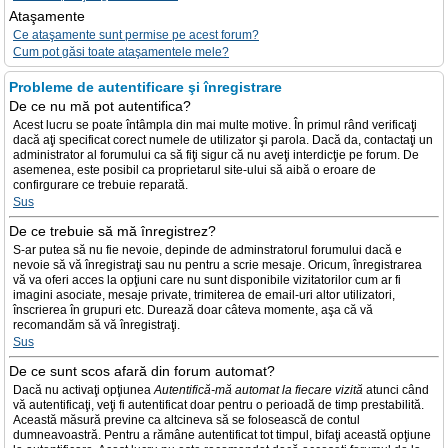
Ataşamente
Ce ataşamente sunt permise pe acest forum?
Cum pot găsi toate ataşamentele mele?
Probleme de autentificare şi înregistrare
De ce nu mă pot autentifica?
Acest lucru se poate întâmpla din mai multe motive. În primul rând verificaţi
dacă aţi specificat corect numele de utilizator şi parola. Dacă da, contactaţi un
administrator al forumului ca să fiţi sigur că nu aveţi interdicţie pe forum. De
asemenea, este posibil ca proprietarul site-ului să aibă o eroare de
confirgurare ce trebuie reparată.
Sus
De ce trebuie să mă înregistrez?
S-ar putea să nu fie nevoie, depinde de adminstratorul forumului dacă e
nevoie să vă înregistraţi sau nu pentru a scrie mesaje. Oricum, înregistrarea
vă va oferi acces la opţiuni care nu sunt disponibile vizitatorilor cum ar fi
imagini asociate, mesaje private, trimiterea de email-uri altor utilizatori,
înscrierea în grupuri etc. Durează doar câteva momente, aşa că vă
recomandăm să vă înregistraţi.
Sus
De ce sunt scos afară din forum automat?
Dacă nu activaţi opţiunea
Autentifică-mă automat la fiecare vizită
atunci când
vă autentificaţi, veţi fi autentificat doar pentru o perioadă de timp prestabilită.
Această măsură previne ca altcineva să se folosească de contul
dumneavoastră. Pentru a rămâne autentificat tot timpul, bifaţi această opţiune