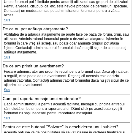
Unele forumuri pot fi limitate pentru anumiţi utilizatori sau grupuri de utilizatori.
Pentru a vedea, citi, publica, etc. este nevoie probabil de permisiuni speciale.
Contactaţi un moderator sau pe administratorul forumului pentru a vă da
acces.
Sus
De ce nu pot adăuga ataşamente?
Abilitatea de a adăuga ataşamente se poate face pe bază de forum, grup, sau
utilizator. Administratorul forumului poate a dezactivat ataşarea fişierelor în
forumul în care vreţi să scrieţi, sau poate doar anumite grupuri pot ataşa
fişiere. Contactaţi administratorul forumului dacă nu ştiţi sigur de ce nu puteţi
adăuga ataşamente.
Sus
De ce am primit un avertisment?
Fiecare administrator are propriile reguli pentru forumul său. Dacă aţi încălcat
o regulă, vi se poate da un avertisment. Reţineţi că aceasta este decizia
administratorului. Contactaţi administratorul forumului dacă nu ştiţi sigur de ce
aţi primit un avertisment.
Sus
Cum pot raporta mesaje unui moderator?
Dacă administratorul a permis această faclitate, mesajul cu pricina ar trebui
să includă un buton pentru raportarea lui. Dând click pe acest buton,veţi fi
îndrumat cu paşii necesari pentru raportarea mesajului.
Sus
Pentru ce este butonul "Salvare" la deschiderea unui subiect?
Această opţiune vă dă posibilitatea să salvaţi pasaje în vederea finalizării şi