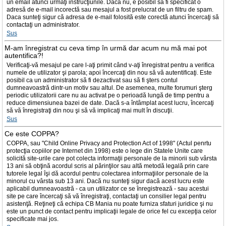
un email atunci urmaţi instrucţiunile. Dacă nu, e posibil să fi specificat o
adresă de e-mail incorectă sau mesajul a fost prelucrat de un filtru de spam.
Daca sunteţi sigur că adresa de e-mail folosită este corectă atunci încercaţi să
contactaţi un administrator.
Sus
M-am înregistrat cu ceva timp în urmă dar acum nu mă mai pot
autentifica?!
Verificaţi-vă mesajul pe care l-aţi primit când v-aţi înregistrat pentru a verifica
numele de utilizator şi parola; apoi încercaţi din nou să vă autentificaţi. Este
posibil ca un administrator să fi dezactivat sau să fi şters contul
dumneavoastră dintr-un motiv sau altul. De asemenea, multe forumuri şterg
periodic utilizatorii care nu au activat pe o perioadă lungă de timp pentru a
reduce dimensiunea bazei de date. Dacă s-a întâmplat acest lucru, încercaţi
să vă înregistraţi din nou şi să vă implicaţi mai mult în discuţii.
Sus
Ce este COPPA?
COPPA, sau "Child Online Privacy and Protection Act of 1998" (Actul penrtu
protecţia copiilor pe Internet din 1998) este o lege din Statele Unite care
solicită site-urile care pot colecta informaţii personale de la minorii sub vârsta
13 ani să obţină acordul scris al părinţilor sau altă metodă legală prin care
tutorele legal îşi dă acordul pentru colectarea informaţiilor personale de la
minorul cu vârsta sub 13 ani. Dacă nu sunteţi sigur dacă acest lucru este
aplicabil dumneavoastră - ca un utilizator ce se înregistrează - sau acestui
site pe care încercaţi să vă înregistraţi, contactaţi un consilier legal pentru
asistenţă. Reţineţi că echipa CB Mania nu poate furniza sfaturi juridice şi nu
este un punct de contact pentru implicaţii legale de orice fel cu excepţia celor
specificate mai jos.