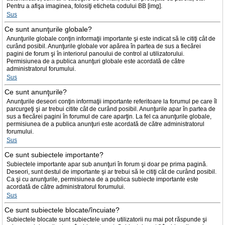
Pentru a afişa imaginea, folosiţi eticheta codului BB [img].
Sus
Ce sunt anunţurile globale?
Anunţurile globale conţin informaţii importante şi este indicat să le citiţi cât de
curând posibil. Anunţurile globale vor apărea în partea de sus a fiecărei
pagini de forum şi în interiorul panoului de control al utilizatorului.
Permisiunea de a publica anunţuri globale este acordată de către
administratorul forumului.
Sus
Ce sunt anunţurile?
Anunţurile deseori conţin informaţii importante referitoare la forumul pe care îl
parcurgeţi şi ar trebui citite cât de curând posibil. Anunţurile apar în partea de
sus a fiecărei pagini în forumul de care aparţin. La fel ca anunţurile globale,
permisiunea de a publica anunţuri este acordată de către administratorul
forumului.
Sus
Ce sunt subiectele importante?
Subiectele importante apar sub anunţuri în forum şi doar pe prima pagină.
Deseori, sunt destul de importante şi ar trebui să le citiţi cât de curând posibil.
Ca şi cu anunţurile, permisiunea de a publica subiecte importante este
acordată de către administratorul forumului.
Sus
Ce sunt subiectele blocate/încuiate?
Subiectele blocate sunt subiectele unde utilizatorii nu mai pot răspunde şi