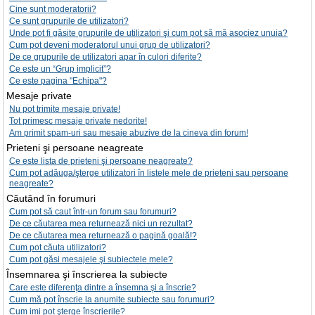
Cine sunt moderatorii?
Ce sunt grupurile de utilizatori?
Unde pot fi găsite grupurile de utilizatori şi cum pot să mă asociez unuia?
Cum pot deveni moderatorul unui grup de utilizatori?
De ce grupurile de utilizatori apar în culori diferite?
Ce este un “Grup implicit”?
Ce este pagina "Echipa"?
Mesaje private
Nu pot trimite mesaje private!
Tot primesc mesaje private nedorite!
Am primit spam-uri sau mesaje abuzive de la cineva din forum!
Prieteni şi persoane neagreate
Ce este lista de prieteni şi persoane neagreate?
Cum pot adăuga/şterge utilizatori în listele mele de prieteni sau persoane
neagreate?
Căutând în forumuri
Cum pot să caut într-un forum sau forumuri?
De ce căutarea mea returnează nici un rezultat?
De ce căutarea mea returnează o pagină goală!?
Cum pot căuta utilizatori?
Cum pot găsi mesajele şi subiectele mele?
Însemnarea şi înscrierea la subiecte
Care este diferenţa dintre a însemna şi a înscrie?
Cum mă pot înscrie la anumite subiecte sau forumuri?
Cum imi pot şterge înscrierile?