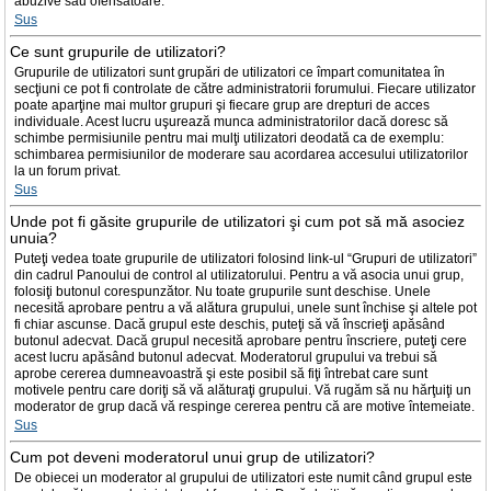
abuzive sau ofensatoare.
Sus
Ce sunt grupurile de utilizatori?
Grupurile de utilizatori sunt grupări de utilizatori ce împart comunitatea în
secţiuni ce pot fi controlate de către administratorii forumului. Fiecare utilizator
poate aparţine mai multor grupuri şi fiecare grup are drepturi de acces
individuale. Acest lucru uşurează munca administratorilor dacă doresc să
schimbe permisiunile pentru mai mulţi utilizatori deodată ca de exemplu:
schimbarea permisiunilor de moderare sau acordarea accesului utilizatorilor
la un forum privat.
Sus
Unde pot fi găsite grupurile de utilizatori şi cum pot să mă asociez
unuia?
Puteţi vedea toate grupurile de utilizatori folosind link-ul “Grupuri de utilizatori”
din cadrul Panoului de control al utilizatorului. Pentru a vă asocia unui grup,
folosiţi butonul corespunzător. Nu toate grupurile sunt deschise. Unele
necesită aprobare pentru a vă alătura grupului, unele sunt închise şi altele pot
fi chiar ascunse. Dacă grupul este deschis, puteţi să vă înscrieţi apăsând
butonul adecvat. Dacă grupul necesită aprobare pentru înscriere, puteţi cere
acest lucru apăsând butonul adecvat. Moderatorul grupului va trebui să
aprobe cererea dumneavoastră şi este posibil să fiţi întrebat care sunt
motivele pentru care doriţi să vă alăturaţi grupului. Vă rugăm să nu hărţuiţi un
moderator de grup dacă vă respinge cererea pentru că are motive întemeiate.
Sus
Cum pot deveni moderatorul unui grup de utilizatori?
De obiecei un moderator al grupului de utilizatori este numit când grupul este