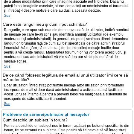
de a alege modalitatea prin care imaginile asociate pot fi folosite. Dacă nu
puteţi folosi imaginile asociate, atunci contactaţi un administrator al forumului
şi întrebaţi-l despre motivele care au dus la această decizie.
Sus
Care este rangul meu şi cum il pot schimba?
Rangurile, care apar sub numele dumneavoastră de utilizator, indică numărul
de mesaje pe care le-aţi scris sau identifică anumiţi utilizatori (de exemplu
moderatorii şi administratorii). În general, nu puteţi schimba direct denumirea
rangurilor forumului faţă de cum au fost specificate de către administratorul
forumului. Vă rugăm, să nu abuzaţi de forum scriind mesaje inutile doar
pentru a vă creşte rangul. Majoritatea forumurilor nu vor tolera acest lucru şi
moderatorii sau administratorii vă vor scădea pur şi simplu numărul de
mesaje scrise.
Sus
De ce când folosesc legătura de email al unui utilizator îmi cere să
mă autentific?
Doar utilizatorii înregistraţi pot trimite mesaje altor utilizatori prin formularul
încorporat de mail şi doar dacă administratorul a activat această facilitate.
Acest lucru se întamplă pentru a preveni folosirea maliţioasa a sistemului de
mesagerie de către utilizatorii anonimi.
Sus
Probleme de scriere/publicare al mesajelor
Cum deschid un subiect în forum?
Pentru a deschide un subiect nou în forum, apăsaţi pe butonul specific, fie din
forum, fie pe ecranul cu subiecte. Este posibil să fie nevoie să vă înregistraţi