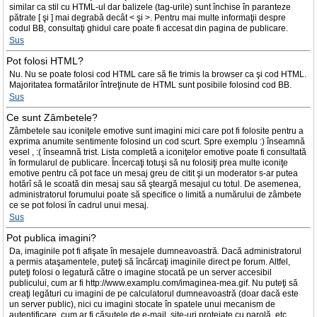
similar ca stil cu HTML-ul dar balizele (tag-urile) sunt închise în paranteze
pătrate [ şi ] mai degrabă decât < şi >. Pentru mai multe informaţii despre
codul BB, consultaţi ghidul care poate fi accesat din pagina de publicare.
Sus
Pot folosi HTML?
Nu. Nu se poate folosi cod HTML care să fie trimis la browser ca şi cod HTML.
Majoritatea formatărilor întreţinute de HTML sunt posibile folosind cod BB.
Sus
Ce sunt Zâmbetele?
Zâmbetele sau iconiţele emotive sunt imagini mici care pot fi folosite pentru a
exprima anumite sentimente folosind un cod scurt. Spre exemplu :) înseamnă
vesel , :( înseamnă trist. Lista completă a iconiţelor emotive poate fi consultată
în formularul de publicare. Încercaţi totuşi să nu folosiţi prea multe iconiţe
emotive pentru că pot face un mesaj greu de citit şi un moderator s-ar putea
hotărî să le scoată din mesaj sau să şteargă mesajul cu totul. De asemenea,
administratorul forumului poate să specifice o limită a numărului de zâmbete
ce se pot folosi în cadrul unui mesaj.
Sus
Pot publica imagini?
Da, imaginile pot fi afişate în mesajele dumneavoastră. Dacă administratorul
a permis ataşamentele, puteţi să încărcaţi imaginile direct pe forum. Altfel,
puteţi folosi o legatură către o imagine stocată pe un server accesibil
publicului, cum ar fi http://www.examplu.com/imaginea-mea.gif. Nu puteţi să
creaţi legături cu imagini de pe calculatorul dumneavoastră (doar dacă este
un server public), nici cu imagini stocate în spatele unui mecanism de
autentificare, cum ar fi căsuţele de e-mail, site-uri protejate cu parolă, etc.