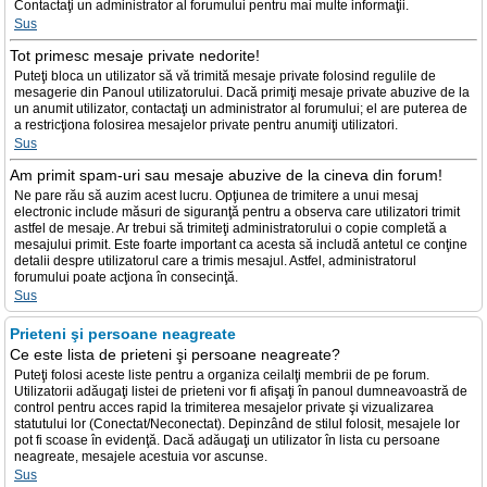
Contactaţi un administrator al forumului pentru mai multe informaţii.
Sus
Tot primesc mesaje private nedorite!
Puteţi bloca un utilizator să vă trimită mesaje private folosind regulile de
mesagerie din Panoul utilizatorului. Dacă primiţi mesaje private abuzive de la
un anumit utilizator, contactaţi un administrator al forumului; el are puterea de
a restricţiona folosirea mesajelor private pentru anumiţi utilizatori.
Sus
Am primit spam-uri sau mesaje abuzive de la cineva din forum!
Ne pare rău să auzim acest lucru. Opţiunea de trimitere a unui mesaj
electronic include măsuri de siguranţă pentru a observa care utilizatori trimit
astfel de mesaje. Ar trebui să trimiteţi administratorului o copie completă a
mesajului primit. Este foarte important ca acesta să includă antetul ce conţine
detalii despre utilizatorul care a trimis mesajul. Astfel, administratorul
forumului poate acţiona în consecinţă.
Sus
Prieteni şi persoane neagreate
Ce este lista de prieteni şi persoane neagreate?
Puteţi folosi aceste liste pentru a organiza ceilalţi membrii de pe forum.
Utilizatorii adăugaţi listei de prieteni vor fi afişaţi în panoul dumneavoastră de
control pentru acces rapid la trimiterea mesajelor private şi vizualizarea
statutului lor (Conectat/Neconectat). Depinzând de stilul folosit, mesajele lor
pot fi scoase în evidenţă. Dacă adăugaţi un utilizator în lista cu persoane
neagreate, mesajele acestuia vor ascunse.
Sus