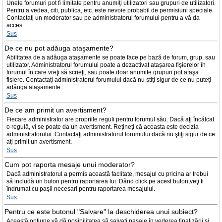
Unele forumuri pot fi limitate pentru anumiţi utilizatori sau grupuri de utilizatori.
Pentru a vedea, citi, publica, etc. este nevoie probabil de permisiuni speciale.
Contactaţi un moderator sau pe administratorul forumului pentru a vă da
acces.
Sus
De ce nu pot adăuga ataşamente?
Abilitatea de a adăuga ataşamente se poate face pe bază de forum, grup, sau
utilizator. Administratorul forumului poate a dezactivat ataşarea fişierelor în
forumul în care vreţi să scrieţi, sau poate doar anumite grupuri pot ataşa
fişiere. Contactaţi administratorul forumului dacă nu ştiţi sigur de ce nu puteţi
adăuga ataşamente.
Sus
De ce am primit un avertisment?
Fiecare administrator are propriile reguli pentru forumul său. Dacă aţi încălcat
o regulă, vi se poate da un avertisment. Reţineţi că aceasta este decizia
administratorului. Contactaţi administratorul forumului dacă nu ştiţi sigur de ce
aţi primit un avertisment.
Sus
Cum pot raporta mesaje unui moderator?
Dacă administratorul a permis această faclitate, mesajul cu pricina ar trebui
să includă un buton pentru raportarea lui. Dând click pe acest buton,veţi fi
îndrumat cu paşii necesari pentru raportarea mesajului.
Sus
Pentru ce este butonul "Salvare" la deschiderea unui subiect?
Această opţiune vă dă posibilitatea să salvaţi pasaje în vederea finalizării şi