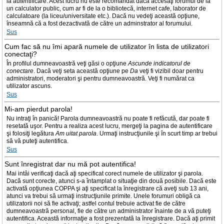
la autentificare. Acest lucru nu este recomandat dacă accesaţi forumul de la
un calculator public, cum ar fi de la o bibliotecă, internet cafe, laborator de
calculatoare (la liceu/universitate etc.). Dacă nu vedeţi această opţiune,
înseamnă că a fost dezactivată de către un adminstrator al forumului.
Sus
Cum fac să nu îmi apară numele de utilizator în lista de utilizatori
conectaţi?
În profilul dumneavoastră veţi găsi o opţiune
Ascunde indicatorul de
conectare
. Dacă veţi seta această opţiune pe
Da
veţi fi vizibil doar pentru
administratori, moderatori şi pentru dumneavoastră. Veţi fi numărat ca
utilizator ascuns.
Sus
Mi-am pierdut parola!
Nu intraţi în panică! Parola dumneavoastră nu poate fi refăcută, dar poate fi
resetată uşor. Pentru a realiza acest lucru, mergeţi la pagina de autentificare
şi folosiţi legătura
Am uitat parola
. Urmaţi instrucţiunile şi în scurt timp ar trebui
să vă puteţi autentifica.
Sus
Sunt înregistrat dar nu mă pot autentifica!
Mai intâi verificaţi dacă aţi specificat corect numele de utilizator şi parola.
Dacă sunt corecte, atunci s-a întamplat o situaţie din două posibile. Dacă este
activată opţiunea COPPA şi aţi specificat la înregistrare că aveţi sub 13 ani,
atunci va trebui să urmaţi instrucţiunile primite. Unele forumuri obligă ca
utilizatorii noi să fie activaţi; astfel contul trebuie activat fie de către
dumneavoastră personal, fie de către un administrator înainte de a vă puteţi
autentifica. Această informaţie a fost prezentată la înregistrare. Dacă aţi primit