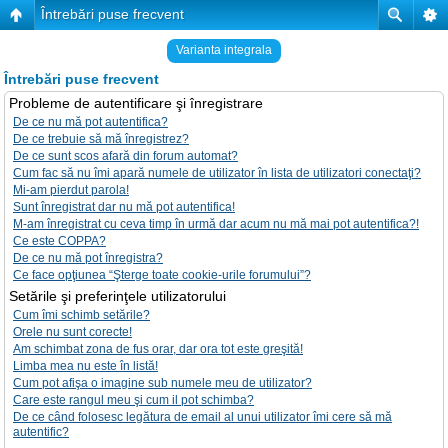
Întrebări puse frecvent
Varianta integrala
Întrebări puse frecvent
Probleme de autentificare şi înregistrare
De ce nu mă pot autentifica?
De ce trebuie să mă înregistrez?
De ce sunt scos afară din forum automat?
Cum fac să nu îmi apară numele de utilizator în lista de utilizatori conectaţi?
Mi-am pierdut parola!
Sunt înregistrat dar nu mă pot autentifica!
M-am înregistrat cu ceva timp în urmă dar acum nu mă mai pot autentifica?!
Ce este COPPA?
De ce nu mă pot înregistra?
Ce face opţiunea “Şterge toate cookie-urile forumului”?
Setările şi preferinţele utilizatorului
Cum îmi schimb setările?
Orele nu sunt corecte!
Am schimbat zona de fus orar, dar ora tot este greşită!
Limba mea nu este în listă!
Cum pot afişa o imagine sub numele meu de utilizator?
Care este rangul meu şi cum il pot schimba?
De ce când folosesc legătura de email al unui utilizator îmi cere să mă
autentific?