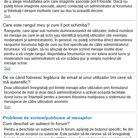
de a alege modalitatea prin care imaginile asociate pot fi folosite. Dacă nu
puteţi folosi imaginile asociate, atunci contactaţi un administrator al forumului
şi întrebaţi-l despre motivele care au dus la această decizie.
Sus
Care este rangul meu şi cum il pot schimba?
Rangurile, care apar sub numele dumneavoastră de utilizator, indică numărul
de mesaje pe care le-aţi scris sau identifică anumiţi utilizatori (de exemplu
moderatorii şi administratorii). În general, nu puteţi schimba direct denumirea
rangurilor forumului faţă de cum au fost specificate de către administratorul
forumului. Vă rugăm, să nu abuzaţi de forum scriind mesaje inutile doar
pentru a vă creşte rangul. Majoritatea forumurilor nu vor tolera acest lucru şi
moderatorii sau administratorii vă vor scădea pur şi simplu numărul de
mesaje scrise.
Sus
De ce când folosesc legătura de email al unui utilizator îmi cere să
mă autentific?
Doar utilizatorii înregistraţi pot trimite mesaje altor utilizatori prin formularul
încorporat de mail şi doar dacă administratorul a activat această facilitate.
Acest lucru se întamplă pentru a preveni folosirea maliţioasa a sistemului de
mesagerie de către utilizatorii anonimi.
Sus
Probleme de scriere/publicare al mesajelor
Cum deschid un subiect în forum?
Pentru a deschide un subiect nou în forum, apăsaţi pe butonul specific, fie din
forum, fie pe ecranul cu subiecte. Este posibil să fie nevoie să vă înregistraţi