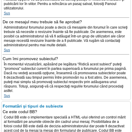
publicării lor în viitor. Pentru a reîncărca un pasaj salvat, folosiţi Panoul
utilizatorului.
Sus
De ce mesajul meu trebuie să fie aprobat?
Administratorul forumului poate a decis că mesajele din forumul în care scrieţi
trebuie să necesite o revizuire înainte să fie publicate. De asemenea, este
posibil ca administratorul să vă fi adăugat într-un grup de utilizatori ale căror
mesaje recesită revizuire înainte de a fi publicate. Vă rugăm să contactaţi
administratorul pentru mai multe detalii.
Sus
Cum îmi promovez subiectul?
În momentul vizualizării, apăsând pe legătura “Ridică acest subiect” puteţi
"promova" subiectul curent în partea superioară a forumului pe prima pagină.
Dacă nu vedeţi această opţiune, înseamnă că promovarea subiectelor poate
fi dezactivată sau timpul permis între promovări nu a fost atins. De asemenea,
puteţi mai simplu să promovaţi subiectul respectiv prin adăugarea unui
răspuns. Totuşi, asiguraţi-vă că respectaţi regulile forumului când procedaţi
astfel.
Sus
Formatări şi tipuri de subiecte
Ce este codul BB?
Codul BB este o implementare specială a HTML-ului oferind un control mărit
al formatării pe anumite obiecte din cadrul unui mesaj. Posibilitatea de a
folosi codul BB este dată de decizia administratorului dar poate fi dezactivat
acest cod de la mesaj la mesaj din formularul de publicare. Codul BB este