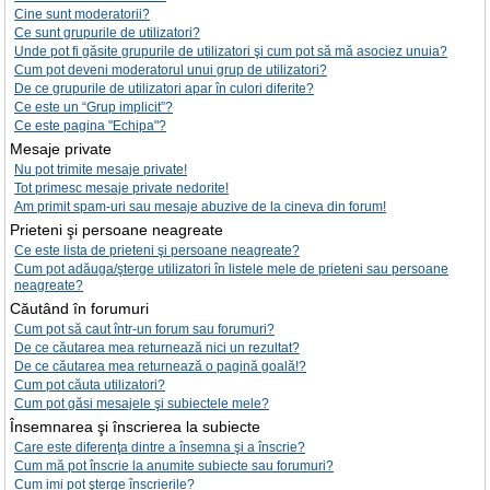
Cine sunt moderatorii?
Ce sunt grupurile de utilizatori?
Unde pot fi găsite grupurile de utilizatori şi cum pot să mă asociez unuia?
Cum pot deveni moderatorul unui grup de utilizatori?
De ce grupurile de utilizatori apar în culori diferite?
Ce este un “Grup implicit”?
Ce este pagina "Echipa"?
Mesaje private
Nu pot trimite mesaje private!
Tot primesc mesaje private nedorite!
Am primit spam-uri sau mesaje abuzive de la cineva din forum!
Prieteni şi persoane neagreate
Ce este lista de prieteni şi persoane neagreate?
Cum pot adăuga/şterge utilizatori în listele mele de prieteni sau persoane
neagreate?
Căutând în forumuri
Cum pot să caut într-un forum sau forumuri?
De ce căutarea mea returnează nici un rezultat?
De ce căutarea mea returnează o pagină goală!?
Cum pot căuta utilizatori?
Cum pot găsi mesajele şi subiectele mele?
Însemnarea şi înscrierea la subiecte
Care este diferenţa dintre a însemna şi a înscrie?
Cum mă pot înscrie la anumite subiecte sau forumuri?
Cum imi pot şterge înscrierile?