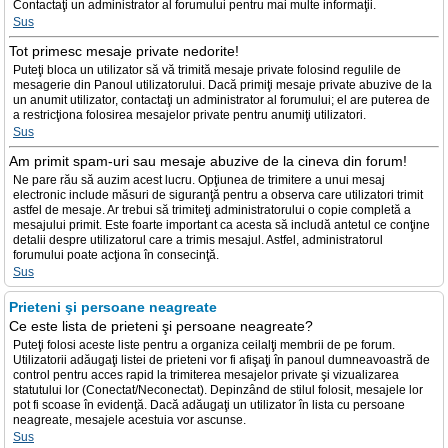
Contactaţi un administrator al forumului pentru mai multe informaţii.
Sus
Tot primesc mesaje private nedorite!
Puteţi bloca un utilizator să vă trimită mesaje private folosind regulile de
mesagerie din Panoul utilizatorului. Dacă primiţi mesaje private abuzive de la
un anumit utilizator, contactaţi un administrator al forumului; el are puterea de
a restricţiona folosirea mesajelor private pentru anumiţi utilizatori.
Sus
Am primit spam-uri sau mesaje abuzive de la cineva din forum!
Ne pare rău să auzim acest lucru. Opţiunea de trimitere a unui mesaj
electronic include măsuri de siguranţă pentru a observa care utilizatori trimit
astfel de mesaje. Ar trebui să trimiteţi administratorului o copie completă a
mesajului primit. Este foarte important ca acesta să includă antetul ce conţine
detalii despre utilizatorul care a trimis mesajul. Astfel, administratorul
forumului poate acţiona în consecinţă.
Sus
Prieteni şi persoane neagreate
Ce este lista de prieteni şi persoane neagreate?
Puteţi folosi aceste liste pentru a organiza ceilalţi membrii de pe forum.
Utilizatorii adăugaţi listei de prieteni vor fi afişaţi în panoul dumneavoastră de
control pentru acces rapid la trimiterea mesajelor private şi vizualizarea
statutului lor (Conectat/Neconectat). Depinzând de stilul folosit, mesajele lor
pot fi scoase în evidenţă. Dacă adăugaţi un utilizator în lista cu persoane
neagreate, mesajele acestuia vor ascunse.
Sus