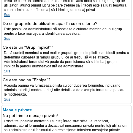
creat de către un administrator al forumului. Dacă doriţi să creaţi un grup de
utilizatori, atunci primul lucru pe care trebuie să îl faceţi este să luaţi legatura
cu un administrator; încercaţi să-i trimiteţi un mesaj privat.
Sus
De ce grupurile de utilizatori apar în culori diferite?
Este posibil ca administratorul să asocieze o culoare membrilor unui grup
pentru a face mai uşoară identificarea acestora.
Sus
Ce este un “Grup implicit”?
Dacă sunteţi membrul a mai multor grupuri, grupul implicit este folosit pentru a
determina culoarea şi rangul grupului ce ar trebui să vi se afişeze.
Administratorul forumului vă poate da permisiunea să schimbaţi grupul
implicit în panoul dumneavoastră de administrare.
Sus
Ce este pagina "Echipa"?
Această pagină vă furnizează o listă cu conducerea forumului, incluzând
administratorii şi moderatorii şi alte detalii ca de exemplu forumurile pe care
le moderează.
Sus
Mesaje private
Nu pot trimite mesaje private!
Există trei posibile motive: nu sunteţi înregistrat şi/sau autentificat,
administratorul forumului a dezactivat mesageria privată pentru toţi utilizatorii
sau administratorul forumului v-a restricţionat folosirea mesajelor private.