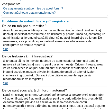
Ataşamente
Ce ataşamente sunt permise pe acest forum?
Cum pot găsi toate ataşamentele mele?
Probleme de autentificare şi înregistrare
De ce nu mă pot autentifica?
Acest lucru se poate întâmpla din mai multe motive. În primul rând verificaţi
dacă aţi specificat corect numele de utilizator şi parola. Dacă da, contactaţi un
administrator al forumului ca să fiţi sigur că nu aveţi interdicţie pe forum. De
asemenea, este posibil ca proprietarul site-ului să aibă o eroare de
confirgurare ce trebuie reparată.
Sus
De ce trebuie să mă înregistrez?
S-ar putea să nu fie nevoie, depinde de adminstratorul forumului dacă e
nevoie să vă înregistraţi sau nu pentru a scrie mesaje. Oricum, înregistrarea
vă va oferi acces la opţiuni care nu sunt disponibile vizitatorilor cum ar fi
imagini asociate, mesaje private, trimiterea de email-uri altor utilizatori,
înscrierea în grupuri etc. Durează doar câteva momente, aşa că vă
recomandăm să vă înregistraţi.
Sus
De ce sunt scos afară din forum automat?
Dacă nu activaţi opţiunea
Autentifică-mă automat la fiecare vizită
atunci când
vă autentificaţi, veţi fi autentificat doar pentru o perioadă de timp prestabilită.
Această măsură previne ca altcineva să se folosească de contul
dumneavoastră. Pentru a rămâne autentificat tot timpul, bifaţi această opţiune