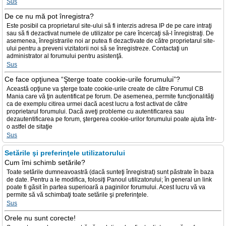
Sus
De ce nu mă pot înregistra?
Este posibil ca proprietarul site-ului să fi interzis adresa IP de pe care intraţi
sau să fi dezactivat numele de utilizator pe care încercaţi să-l înregistraţi. De
asemenea, înregistrarile noi ar putea fi dezactivate de către proprietarul site-
ului pentru a preveni vizitatorii noi să se înregistreze. Contactaţi un
administrator al forumului pentru asistenţă.
Sus
Ce face opţiunea “Şterge toate cookie-urile forumului”?
Această opţiune va şterge toate cookie-urile create de către Forumul CB
Mania care vă ţin autentificat pe forum. De asemenea, permite funcţionalităţi
ca de exemplu citirea urmei dacă acest lucru a fost activat de către
proprietarul forumului. Dacă aveţi probleme cu autentificarea sau
dezautentificarea pe forum, ştergerea cookie-urilor forumului poate ajuta într-
o astfel de sitaţie
Sus
Setările şi preferinţele utilizatorului
Cum îmi schimb setările?
Toate setările dumneavoastră (dacă sunteţi înregistrat) sunt păstrate în baza
de date. Pentru a le modifica, folosiţi Panoul utilizatorului; în general un link
poate fi găsit în partea superioară a paginilor forumului. Acest lucru vă va
permite să vă schimbaţi toate setările şi preferinţele.
Sus
Orele nu sunt corecte!