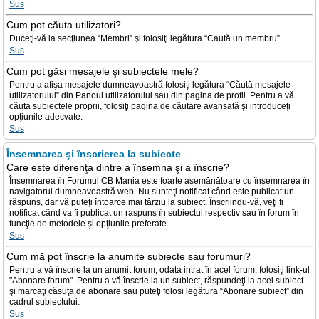
Sus
Cum pot căuta utilizatori?
Duceţi-vă la secţiunea “Membri” şi folosiţi legătura “Caută un membru”.
Sus
Cum pot găsi mesajele şi subiectele mele?
Pentru a afişa mesajele dumneavoastră folosiţi legătura “Căută mesajele
utilizatorului” din Panoul utilizatorului sau din pagina de profil. Pentru a vă
căuta subiectele proprii, folosiţi pagina de căutare avansată şi introduceţi
opţiunile adecvate.
Sus
Însemnarea şi înscrierea la subiecte
Care este diferenţa dintre a însemna şi a înscrie?
Însemnarea în Forumul CB Mania este foarte asemănătoare cu însemnarea în
navigatorul dumneavoastră web. Nu sunteţi notificat când este publicat un
răspuns, dar vă puteţi întoarce mai târziu la subiect. Înscriindu-vă, veţi fi
notificat când va fi publicat un raspuns în subiectul respectiv sau în forum în
funcţie de metodele şi opţiunile preferate.
Sus
Cum mă pot înscrie la anumite subiecte sau forumuri?
Pentru a vă înscrie la un anumit forum, odata intrat în acel forum, folosiţi link-ul
"Abonare forum". Pentru a vă înscrie la un subiect, răspundeţi la acel subiect
şi marcaţi căsuţa de abonare sau puteţi folosi legătura “Abonare subiect” din
cadrul subiectului.
Sus