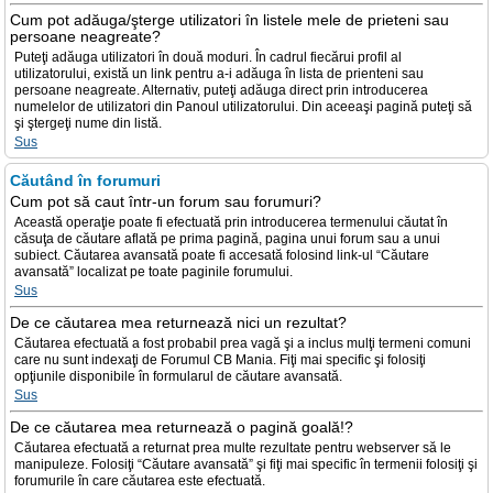
Cum pot adăuga/şterge utilizatori în listele mele de prieteni sau
persoane neagreate?
Puteţi adăuga utilizatori în două moduri. În cadrul fiecărui profil al
utilizatorului, există un link pentru a-i adăuga în lista de prienteni sau
persoane neagreate. Alternativ, puteţi adăuga direct prin introducerea
numelelor de utilizatori din Panoul utilizatorului. Din aceeaşi pagină puteţi să
şi ştergeţi nume din listă.
Sus
Căutând în forumuri
Cum pot să caut într-un forum sau forumuri?
Această operaţie poate fi efectuată prin introducerea termenului căutat în
căsuţa de căutare aflată pe prima pagină, pagina unui forum sau a unui
subiect. Căutarea avansată poate fi accesată folosind link-ul “Căutare
avansată” localizat pe toate paginile forumului.
Sus
De ce căutarea mea returnează nici un rezultat?
Căutarea efectuată a fost probabil prea vagă şi a inclus mulţi termeni comuni
care nu sunt indexaţi de Forumul CB Mania. Fiţi mai specific şi folosiţi
opţiunile disponibile în formularul de căutare avansată.
Sus
De ce căutarea mea returnează o pagină goală!?
Căutarea efectuată a returnat prea multe rezultate pentru webserver să le
manipuleze. Folosiţi “Căutare avansată” şi fiţi mai specific în termenii folosiţi şi
forumurile în care căutarea este efectuată.