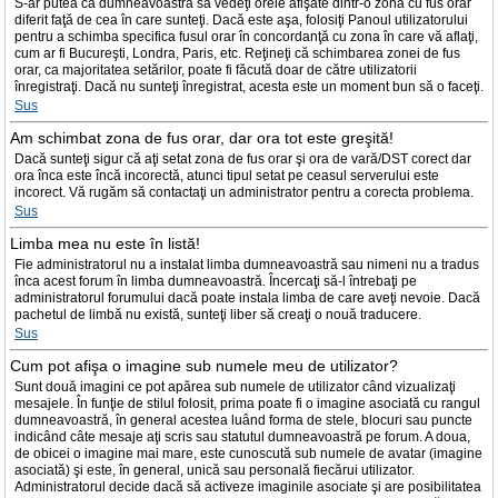
S-ar putea ca dumneavoastră să vedeţi orele afişate dintr-o zonă cu fus orar
diferit faţă de cea în care sunteţi. Dacă este aşa, folosiţi Panoul utilizatorului
pentru a schimba specifica fusul orar în concordanţă cu zona în care vă aflaţi,
cum ar fi Bucureşti, Londra, Paris, etc. Reţineţi că schimbarea zonei de fus
orar, ca majoritatea setărilor, poate fi făcută doar de către utilizatorii
înregistraţi. Dacă nu sunteţi înregistrat, acesta este un moment bun să o faceţi.
Sus
Am schimbat zona de fus orar, dar ora tot este greşită!
Dacă sunteţi sigur că aţi setat zona de fus orar şi ora de vară/DST corect dar
ora înca este încă incorectă, atunci tipul setat pe ceasul serverului este
incorect. Vă rugăm să contactaţi un administrator pentru a corecta problema.
Sus
Limba mea nu este în listă!
Fie administratorul nu a instalat limba dumneavoastră sau nimeni nu a tradus
înca acest forum în limba dumneavoastră. Încercaţi să-l întrebaţi pe
administratorul forumului dacă poate instala limba de care aveţi nevoie. Dacă
pachetul de limbă nu există, sunteţi liber să creaţi o nouă traducere.
Sus
Cum pot afişa o imagine sub numele meu de utilizator?
Sunt două imagini ce pot apărea sub numele de utilizator când vizualizaţi
mesajele. În funţie de stilul folosit, prima poate fi o imagine asociată cu rangul
dumneavoastră, în general acestea luând forma de stele, blocuri sau puncte
indicând câte mesaje aţi scris sau statutul dumneavoastră pe forum. A doua,
de obicei o imagine mai mare, este cunoscută sub numele de avatar (imagine
asociată) şi este, în general, unică sau personală fiecărui utilizator.
Administratorul decide dacă să activeze imaginile asociate şi are posibilitatea