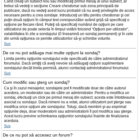
Când creaţi un subiect nou sau modificaţi primul mesaj al unui subiect, ar
trebui să vedeţi o secţiune
Creare chestionar
sub zona principală de
publicare; dacă nu vedeţi acest lucru probabil că nu aveţi privilegiile de acces
necesare pentru a crea sondaje. Introduceţi un titlu pentru chestionar şi cel
puţin două opţiuni în câmpul text corespunzător având grijă să specificaţi o
opţiune pe fiecare rând. Puteţi să specificaţi numărul de opţiuni pe care
utilizatorul de poate selecta în timpul votării folosind “Opţiuni per utilizator”,
valabilitatea în zile a sondajului (0 înseamnă un sondaj permanent) şi în cele
din urmă opţiunea ce pemite utilizatorilor să-şi schimbe voturile.
Sus
De ce nu pot adăuga mai multe opţiuni la sondaj?
Limita pentru opţiunile sondajului este specificată de către administratorul
forumului. Dacă simţiţi că aveţi nevoie să adăugaţi opţiuni suplimentare
sondajului decât limita permisă, atunci contactaţi administratorul forumului.
Sus
Cum modific sau şterg un sondaj?
Ca şi în cazul mesajelor, sondajele pot fi modificate doar de către autorul
acestora, un moderator sau de către un administrator. Pentru a modifica un
sondaj, efectuaţi un click pe primul mesaj din subiect; acesta este întotdeauna
asociat cu sondajul. Dacă nimeni nu a votat, atunci utilizatorii pot şterge sau
modifica orice opţiuni ale sondajului. Totuşi, dacă membrii şi-au exprimat
opţiunile deja, doar moderatorii sau administratorii îl pot modifica sau şterge.
Acest lucru previne schimbarea opţiunilor sondajului înainte de finalizarea
acestuia.
Sus
De ce nu pot să accesez un forum?