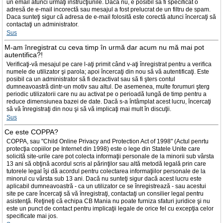
un email atunci urmaţi instrucţiunile. Dacă nu, e posibil să fi specificat o
adresă de e-mail incorectă sau mesajul a fost prelucrat de un filtru de spam.
Daca sunteţi sigur că adresa de e-mail folosită este corectă atunci încercaţi să
contactaţi un administrator.
Sus
M-am înregistrat cu ceva timp în urmă dar acum nu mă mai pot
autentifica?!
Verificaţi-vă mesajul pe care l-aţi primit când v-aţi înregistrat pentru a verifica
numele de utilizator şi parola; apoi încercaţi din nou să vă autentificaţi. Este
posibil ca un administrator să fi dezactivat sau să fi şters contul
dumneavoastră dintr-un motiv sau altul. De asemenea, multe forumuri şterg
periodic utilizatorii care nu au activat pe o perioadă lungă de timp pentru a
reduce dimensiunea bazei de date. Dacă s-a întâmplat acest lucru, încercaţi
să vă înregistraţi din nou şi să vă implicaţi mai mult în discuţii.
Sus
Ce este COPPA?
COPPA, sau "Child Online Privacy and Protection Act of 1998" (Actul penrtu
protecţia copiilor pe Internet din 1998) este o lege din Statele Unite care
solicită site-urile care pot colecta informaţii personale de la minorii sub vârsta
13 ani să obţină acordul scris al părinţilor sau altă metodă legală prin care
tutorele legal îşi dă acordul pentru colectarea informaţiilor personale de la
minorul cu vârsta sub 13 ani. Dacă nu sunteţi sigur dacă acest lucru este
aplicabil dumneavoastră - ca un utilizator ce se înregistrează - sau acestui
site pe care încercaţi să vă înregistraţi, contactaţi un consilier legal pentru
asistenţă. Reţineţi că echipa CB Mania nu poate furniza sfaturi juridice şi nu
este un punct de contact pentru implicaţii legale de orice fel cu excepţia celor
specificate mai jos.