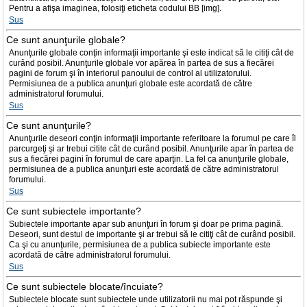
Pentru a afişa imaginea, folosiţi eticheta codului BB [img].
Sus
Ce sunt anunţurile globale?
Anunţurile globale conţin informaţii importante şi este indicat să le citiţi cât de
curând posibil. Anunţurile globale vor apărea în partea de sus a fiecărei
pagini de forum şi în interiorul panoului de control al utilizatorului.
Permisiunea de a publica anunţuri globale este acordată de către
administratorul forumului.
Sus
Ce sunt anunţurile?
Anunţurile deseori conţin informaţii importante referitoare la forumul pe care îl
parcurgeţi şi ar trebui citite cât de curând posibil. Anunţurile apar în partea de
sus a fiecărei pagini în forumul de care aparţin. La fel ca anunţurile globale,
permisiunea de a publica anunţuri este acordată de către administratorul
forumului.
Sus
Ce sunt subiectele importante?
Subiectele importante apar sub anunţuri în forum şi doar pe prima pagină.
Deseori, sunt destul de importante şi ar trebui să le citiţi cât de curând posibil.
Ca şi cu anunţurile, permisiunea de a publica subiecte importante este
acordată de către administratorul forumului.
Sus
Ce sunt subiectele blocate/încuiate?
Subiectele blocate sunt subiectele unde utilizatorii nu mai pot răspunde şi