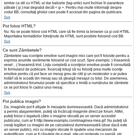
similar ca stil cu HTML-ul dar balizele (tag-urile) sunt închise în paranteze
pătrate [ şi ] mai degrabă decât < şi >. Pentru mai multe informaţii despre
codul BB, consultaţi ghidul care poate fi accesat din pagina de publicare.
Sus
Pot folosi HTML?
Nu. Nu se poate folosi cod HTML care să fie trimis la browser ca şi cod HTML.
Majoritatea formatărilor întreţinute de HTML sunt posibile folosind cod BB.
Sus
Ce sunt Zâmbetele?
Zâmbetele sau iconiţele emotive sunt imagini mici care pot fi folosite pentru a
exprima anumite sentimente folosind un cod scurt. Spre exemplu :) înseamnă
vesel , :( înseamnă trist. Lista completă a iconiţelor emotive poate fi consultată
în formularul de publicare. Încercaţi totuşi să nu folosiţi prea multe iconiţe
emotive pentru că pot face un mesaj greu de citit şi un moderator s-ar putea
hotărî să le scoată din mesaj sau să şteargă mesajul cu totul. De asemenea,
administratorul forumului poate să specifice o limită a numărului de zâmbete
ce se pot folosi în cadrul unui mesaj.
Sus
Pot publica imagini?
Da, imaginile pot fi afişate în mesajele dumneavoastră. Dacă administratorul
a permis ataşamentele, puteţi să încărcaţi imaginile direct pe forum. Altfel,
puteţi folosi o legatură către o imagine stocată pe un server accesibil
publicului, cum ar fi http://www.examplu.com/imaginea-mea.gif. Nu puteţi să
creaţi legături cu imagini de pe calculatorul dumneavoastră (doar dacă este
un server public), nici cu imagini stocate în spatele unui mecanism de
autentificare, cum ar fi căsuţele de e-mail, site-uri protejate cu parolă, etc.