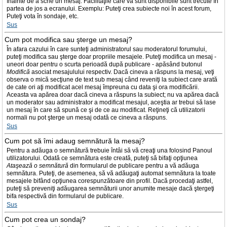
înainte de a scrie un mesaj. Facilităţile care vă sunt disponibile sunt trecute în
partea de jos a ecranului. Exemplu: Puteţi crea subiecte noi în acest forum,
Puteţi vota în sondaje, etc.
Sus
Cum pot modifica sau şterge un mesaj?
În afara cazului în care sunteţi administratorul sau moderatorul forumului,
puteţi modifica sau şterge doar propriile mesajele. Puteţi modifica un mesaj -
uneori doar pentru o scurta perioadă după publicare - apăsând butonul
Modifică
asociat mesajulului respectiv. Dacă cineva a răspuns la mesaj, veţi
observa o mică secţiune de text sub mesaj când reveniţi la subiect care arată
de cate ori aţi modificat acel mesaj împreuna cu data şi ora modificării.
Aceasta va apărea doar dacă cineva a răspuns la subiect; nu va apărea dacă
un moderator sau administrator a modificat mesajul, aceştia ar trebui să lase
un mesaj în care să spună ce şi de ce au modificat. Reţineţi că utilizatorii
normali nu pot şterge un mesaj odată ce cineva a răspuns.
Sus
Cum pot să îmi adaug semnătură la mesaj?
Pentru a adăuga o semnătură trebuie întâi să vă creaţi una folosind Panoul
utilizatorului. Odată ce semnătura este creată, puteţi să bifaţi opţiunea
Ataşează o semnătură
din formularul de publicare pentru a vă adăuga
semnătura. Puteţi, de asemenea, să vă adăugaţi automat semnătura la toate
mesajele bifând opţiunea corespunzătoare din profil. Dacă procedaţi astfel,
puteţi să preveniţi adăugarea semnăturii unor anumite mesaje dacă ştergeţi
bifa respectivă din formularul de publicare.
Sus
Cum pot crea un sondaj?