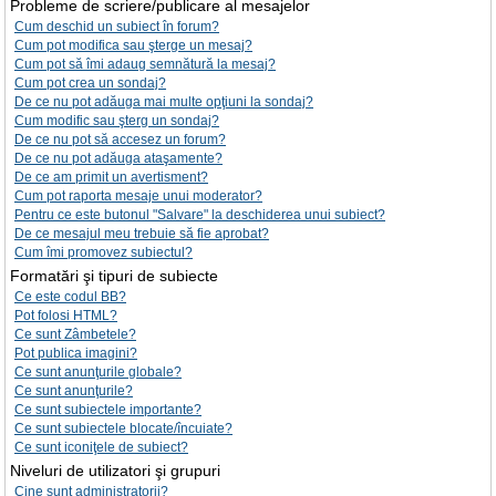
Probleme de scriere/publicare al mesajelor
Cum deschid un subiect în forum?
Cum pot modifica sau şterge un mesaj?
Cum pot să îmi adaug semnătură la mesaj?
Cum pot crea un sondaj?
De ce nu pot adăuga mai multe opţiuni la sondaj?
Cum modific sau şterg un sondaj?
De ce nu pot să accesez un forum?
De ce nu pot adăuga ataşamente?
De ce am primit un avertisment?
Cum pot raporta mesaje unui moderator?
Pentru ce este butonul "Salvare" la deschiderea unui subiect?
De ce mesajul meu trebuie să fie aprobat?
Cum îmi promovez subiectul?
Formatări şi tipuri de subiecte
Ce este codul BB?
Pot folosi HTML?
Ce sunt Zâmbetele?
Pot publica imagini?
Ce sunt anunţurile globale?
Ce sunt anunţurile?
Ce sunt subiectele importante?
Ce sunt subiectele blocate/încuiate?
Ce sunt iconiţele de subiect?
Niveluri de utilizatori şi grupuri
Cine sunt administratorii?