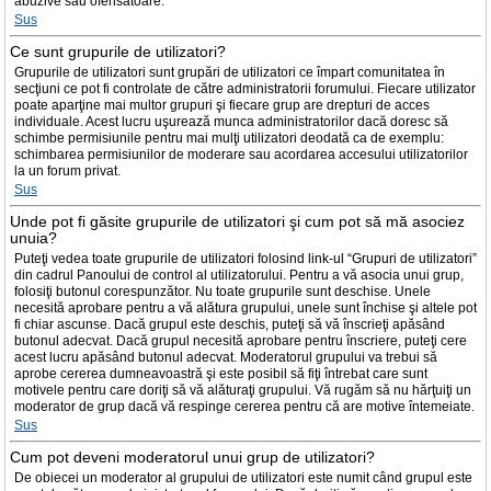
abuzive sau ofensatoare.
Sus
Ce sunt grupurile de utilizatori?
Grupurile de utilizatori sunt grupări de utilizatori ce împart comunitatea în
secţiuni ce pot fi controlate de către administratorii forumului. Fiecare utilizator
poate aparţine mai multor grupuri şi fiecare grup are drepturi de acces
individuale. Acest lucru uşurează munca administratorilor dacă doresc să
schimbe permisiunile pentru mai mulţi utilizatori deodată ca de exemplu:
schimbarea permisiunilor de moderare sau acordarea accesului utilizatorilor
la un forum privat.
Sus
Unde pot fi găsite grupurile de utilizatori şi cum pot să mă asociez
unuia?
Puteţi vedea toate grupurile de utilizatori folosind link-ul “Grupuri de utilizatori”
din cadrul Panoului de control al utilizatorului. Pentru a vă asocia unui grup,
folosiţi butonul corespunzător. Nu toate grupurile sunt deschise. Unele
necesită aprobare pentru a vă alătura grupului, unele sunt închise şi altele pot
fi chiar ascunse. Dacă grupul este deschis, puteţi să vă înscrieţi apăsând
butonul adecvat. Dacă grupul necesită aprobare pentru înscriere, puteţi cere
acest lucru apăsând butonul adecvat. Moderatorul grupului va trebui să
aprobe cererea dumneavoastră şi este posibil să fiţi întrebat care sunt
motivele pentru care doriţi să vă alăturaţi grupului. Vă rugăm să nu hărţuiţi un
moderator de grup dacă vă respinge cererea pentru că are motive întemeiate.
Sus
Cum pot deveni moderatorul unui grup de utilizatori?
De obiecei un moderator al grupului de utilizatori este numit când grupul este