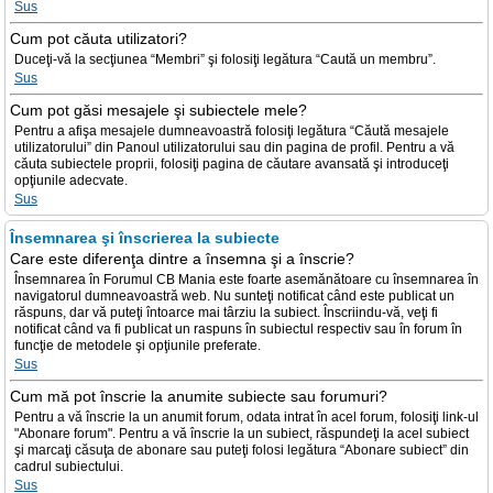
Sus
Cum pot căuta utilizatori?
Duceţi-vă la secţiunea “Membri” şi folosiţi legătura “Caută un membru”.
Sus
Cum pot găsi mesajele şi subiectele mele?
Pentru a afişa mesajele dumneavoastră folosiţi legătura “Căută mesajele
utilizatorului” din Panoul utilizatorului sau din pagina de profil. Pentru a vă
căuta subiectele proprii, folosiţi pagina de căutare avansată şi introduceţi
opţiunile adecvate.
Sus
Însemnarea şi înscrierea la subiecte
Care este diferenţa dintre a însemna şi a înscrie?
Însemnarea în Forumul CB Mania este foarte asemănătoare cu însemnarea în
navigatorul dumneavoastră web. Nu sunteţi notificat când este publicat un
răspuns, dar vă puteţi întoarce mai târziu la subiect. Înscriindu-vă, veţi fi
notificat când va fi publicat un raspuns în subiectul respectiv sau în forum în
funcţie de metodele şi opţiunile preferate.
Sus
Cum mă pot înscrie la anumite subiecte sau forumuri?
Pentru a vă înscrie la un anumit forum, odata intrat în acel forum, folosiţi link-ul
"Abonare forum". Pentru a vă înscrie la un subiect, răspundeţi la acel subiect
şi marcaţi căsuţa de abonare sau puteţi folosi legătura “Abonare subiect” din
cadrul subiectului.
Sus