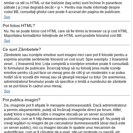
similar ca stil cu HTML-ul dar balizele (tag-urile) sunt închise în paranteze
pătrate [ şi ] mai degrabă decât < şi >. Pentru mai multe informaţii despre
codul BB, consultaţi ghidul care poate fi accesat din pagina de publicare.
Sus
Pot folosi HTML?
Nu. Nu se poate folosi cod HTML care să fie trimis la browser ca şi cod HTML.
Majoritatea formatărilor întreţinute de HTML sunt posibile folosind cod BB.
Sus
Ce sunt Zâmbetele?
Zâmbetele sau iconiţele emotive sunt imagini mici care pot fi folosite pentru a
exprima anumite sentimente folosind un cod scurt. Spre exemplu :) înseamnă
vesel , :( înseamnă trist. Lista completă a iconiţelor emotive poate fi consultată
în formularul de publicare. Încercaţi totuşi să nu folosiţi prea multe iconiţe
emotive pentru că pot face un mesaj greu de citit şi un moderator s-ar putea
hotărî să le scoată din mesaj sau să şteargă mesajul cu totul. De asemenea,
administratorul forumului poate să specifice o limită a numărului de zâmbete
ce se pot folosi în cadrul unui mesaj.
Sus
Pot publica imagini?
Da, imaginile pot fi afişate în mesajele dumneavoastră. Dacă administratorul
a permis ataşamentele, puteţi să încărcaţi imaginile direct pe forum. Altfel,
puteţi folosi o legatură către o imagine stocată pe un server accesibil
publicului, cum ar fi http://www.examplu.com/imaginea-mea.gif. Nu puteţi să
creaţi legături cu imagini de pe calculatorul dumneavoastră (doar dacă este
un server public), nici cu imagini stocate în spatele unui mecanism de
autentificare, cum ar fi căsuţele de e-mail, site-uri protejate cu parolă, etc.