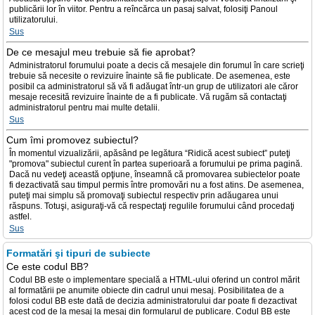
publicării lor în viitor. Pentru a reîncărca un pasaj salvat, folosiţi Panoul
utilizatorului.
Sus
De ce mesajul meu trebuie să fie aprobat?
Administratorul forumului poate a decis că mesajele din forumul în care scrieţi
trebuie să necesite o revizuire înainte să fie publicate. De asemenea, este
posibil ca administratorul să vă fi adăugat într-un grup de utilizatori ale căror
mesaje recesită revizuire înainte de a fi publicate. Vă rugăm să contactaţi
administratorul pentru mai multe detalii.
Sus
Cum îmi promovez subiectul?
În momentul vizualizării, apăsând pe legătura “Ridică acest subiect” puteţi
"promova" subiectul curent în partea superioară a forumului pe prima pagină.
Dacă nu vedeţi această opţiune, înseamnă că promovarea subiectelor poate
fi dezactivată sau timpul permis între promovări nu a fost atins. De asemenea,
puteţi mai simplu să promovaţi subiectul respectiv prin adăugarea unui
răspuns. Totuşi, asiguraţi-vă că respectaţi regulile forumului când procedaţi
astfel.
Sus
Formatări şi tipuri de subiecte
Ce este codul BB?
Codul BB este o implementare specială a HTML-ului oferind un control mărit
al formatării pe anumite obiecte din cadrul unui mesaj. Posibilitatea de a
folosi codul BB este dată de decizia administratorului dar poate fi dezactivat
acest cod de la mesaj la mesaj din formularul de publicare. Codul BB este