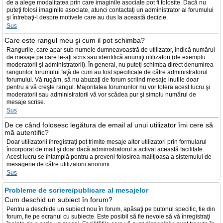
de a alege modalitatea prin care imaginile asociate pot fi folosite. Dacă nu
puteţi folosi imaginile asociate, atunci contactaţi un administrator al forumului
şi întrebaţi-l despre motivele care au dus la această decizie.
Sus
Care este rangul meu şi cum il pot schimba?
Rangurile, care apar sub numele dumneavoastră de utilizator, indică numărul
de mesaje pe care le-aţi scris sau identifică anumiţi utilizatori (de exemplu
moderatorii şi administratorii). În general, nu puteţi schimba direct denumirea
rangurilor forumului faţă de cum au fost specificate de către administratorul
forumului. Vă rugăm, să nu abuzaţi de forum scriind mesaje inutile doar
pentru a vă creşte rangul. Majoritatea forumurilor nu vor tolera acest lucru şi
moderatorii sau administratorii vă vor scădea pur şi simplu numărul de
mesaje scrise.
Sus
De ce când folosesc legătura de email al unui utilizator îmi cere să
mă autentific?
Doar utilizatorii înregistraţi pot trimite mesaje altor utilizatori prin formularul
încorporat de mail şi doar dacă administratorul a activat această facilitate.
Acest lucru se întamplă pentru a preveni folosirea maliţioasa a sistemului de
mesagerie de către utilizatorii anonimi.
Sus
Probleme de scriere/publicare al mesajelor
Cum deschid un subiect în forum?
Pentru a deschide un subiect nou în forum, apăsaţi pe butonul specific, fie din
forum, fie pe ecranul cu subiecte. Este posibil să fie nevoie să vă înregistraţi