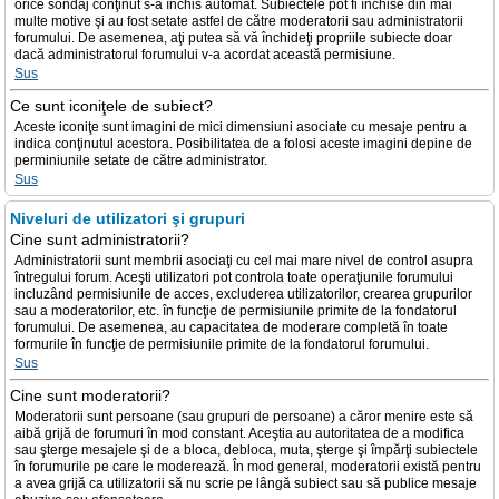
orice sondaj conţinut s-a închis automat. Subiectele pot fi închise din mai
multe motive şi au fost setate astfel de către moderatorii sau administratorii
forumului. De asemenea, aţi putea să vă închideţi propriile subiecte doar
dacă administratorul forumului v-a acordat această permisiune.
Sus
Ce sunt iconiţele de subiect?
Aceste iconiţe sunt imagini de mici dimensiuni asociate cu mesaje pentru a
indica conţinutul acestora. Posibilitatea de a folosi aceste imagini depine de
perminiunile setate de către administrator.
Sus
Niveluri de utilizatori şi grupuri
Cine sunt administratorii?
Administratorii sunt membrii asociaţi cu cel mai mare nivel de control asupra
întregului forum. Aceşti utilizatori pot controla toate operaţiunile forumului
incluzând permisiunile de acces, excluderea utilizatorilor, crearea grupurilor
sau a moderatorilor, etc. în funcţie de permisiunile primite de la fondatorul
forumului. De asemenea, au capacitatea de moderare completă în toate
formurile în funcţie de permisiunile primite de la fondatorul forumului.
Sus
Cine sunt moderatorii?
Moderatorii sunt persoane (sau grupuri de persoane) a căror menire este să
aibă grijă de forumuri în mod constant. Aceştia au autoritatea de a modifica
sau şterge mesajele şi de a bloca, debloca, muta, şterge şi împărţi subiectele
în forumurile pe care le moderează. În mod general, moderatorii există pentru
a avea grijă ca utilizatorii să nu scrie pe lângă subiect sau să publice mesaje