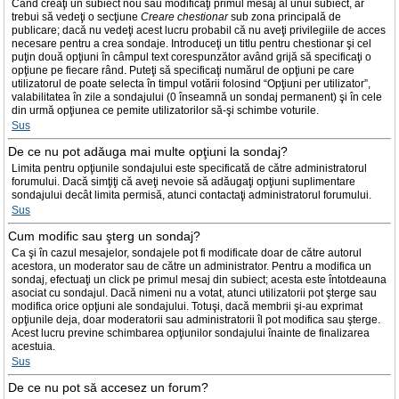
Când creaţi un subiect nou sau modificaţi primul mesaj al unui subiect, ar
trebui să vedeţi o secţiune
Creare chestionar
sub zona principală de
publicare; dacă nu vedeţi acest lucru probabil că nu aveţi privilegiile de acces
necesare pentru a crea sondaje. Introduceţi un titlu pentru chestionar şi cel
puţin două opţiuni în câmpul text corespunzător având grijă să specificaţi o
opţiune pe fiecare rând. Puteţi să specificaţi numărul de opţiuni pe care
utilizatorul de poate selecta în timpul votării folosind “Opţiuni per utilizator”,
valabilitatea în zile a sondajului (0 înseamnă un sondaj permanent) şi în cele
din urmă opţiunea ce pemite utilizatorilor să-şi schimbe voturile.
Sus
De ce nu pot adăuga mai multe opţiuni la sondaj?
Limita pentru opţiunile sondajului este specificată de către administratorul
forumului. Dacă simţiţi că aveţi nevoie să adăugaţi opţiuni suplimentare
sondajului decât limita permisă, atunci contactaţi administratorul forumului.
Sus
Cum modific sau şterg un sondaj?
Ca şi în cazul mesajelor, sondajele pot fi modificate doar de către autorul
acestora, un moderator sau de către un administrator. Pentru a modifica un
sondaj, efectuaţi un click pe primul mesaj din subiect; acesta este întotdeauna
asociat cu sondajul. Dacă nimeni nu a votat, atunci utilizatorii pot şterge sau
modifica orice opţiuni ale sondajului. Totuşi, dacă membrii şi-au exprimat
opţiunile deja, doar moderatorii sau administratorii îl pot modifica sau şterge.
Acest lucru previne schimbarea opţiunilor sondajului înainte de finalizarea
acestuia.
Sus
De ce nu pot să accesez un forum?