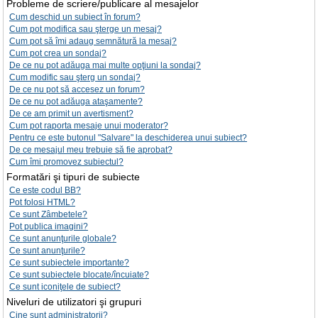
Probleme de scriere/publicare al mesajelor
Cum deschid un subiect în forum?
Cum pot modifica sau şterge un mesaj?
Cum pot să îmi adaug semnătură la mesaj?
Cum pot crea un sondaj?
De ce nu pot adăuga mai multe opţiuni la sondaj?
Cum modific sau şterg un sondaj?
De ce nu pot să accesez un forum?
De ce nu pot adăuga ataşamente?
De ce am primit un avertisment?
Cum pot raporta mesaje unui moderator?
Pentru ce este butonul "Salvare" la deschiderea unui subiect?
De ce mesajul meu trebuie să fie aprobat?
Cum îmi promovez subiectul?
Formatări şi tipuri de subiecte
Ce este codul BB?
Pot folosi HTML?
Ce sunt Zâmbetele?
Pot publica imagini?
Ce sunt anunţurile globale?
Ce sunt anunţurile?
Ce sunt subiectele importante?
Ce sunt subiectele blocate/încuiate?
Ce sunt iconiţele de subiect?
Niveluri de utilizatori şi grupuri
Cine sunt administratorii?