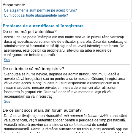
Ataşamente
Ce ataşamente sunt permise pe acest forum?
Cum pot găsi toate ataşamentele mele?
Probleme de autentificare şi înregistrare
De ce nu mă pot autentifica?
Acest lucru se poate întâmpla din mai multe motive. În primul rând verificaţi
dacă aţi specificat corect numele de utilizator şi parola. Dacă da, contactaţi un
administrator al forumului ca să fiţi sigur că nu aveţi interdicţie pe forum. De
asemenea, este posibil ca proprietarul site-ului să aibă o eroare de
confirgurare ce trebuie reparată.
Sus
De ce trebuie să mă înregistrez?
S-ar putea să nu fie nevoie, depinde de adminstratorul forumului dacă e
nevoie să vă înregistraţi sau nu pentru a scrie mesaje. Oricum, înregistrarea
vă va oferi acces la opţiuni care nu sunt disponibile vizitatorilor cum ar fi
imagini asociate, mesaje private, trimiterea de email-uri altor utilizatori,
înscrierea în grupuri etc. Durează doar câteva momente, aşa că vă
recomandăm să vă înregistraţi.
Sus
De ce sunt scos afară din forum automat?
Dacă nu activaţi opţiunea
Autentifică-mă automat la fiecare vizită
atunci când
vă autentificaţi, veţi fi autentificat doar pentru o perioadă de timp prestabilită.
Această măsură previne ca altcineva să se folosească de contul
dumneavoastră. Pentru a rămâne autentificat tot timpul, bifaţi această opţiune