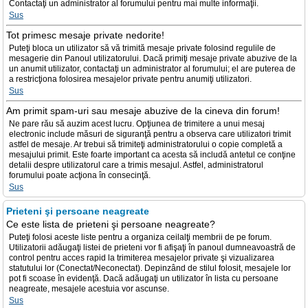
Contactaţi un administrator al forumului pentru mai multe informaţii.
Sus
Tot primesc mesaje private nedorite!
Puteţi bloca un utilizator să vă trimită mesaje private folosind regulile de
mesagerie din Panoul utilizatorului. Dacă primiţi mesaje private abuzive de la
un anumit utilizator, contactaţi un administrator al forumului; el are puterea de
a restricţiona folosirea mesajelor private pentru anumiţi utilizatori.
Sus
Am primit spam-uri sau mesaje abuzive de la cineva din forum!
Ne pare rău să auzim acest lucru. Opţiunea de trimitere a unui mesaj
electronic include măsuri de siguranţă pentru a observa care utilizatori trimit
astfel de mesaje. Ar trebui să trimiteţi administratorului o copie completă a
mesajului primit. Este foarte important ca acesta să includă antetul ce conţine
detalii despre utilizatorul care a trimis mesajul. Astfel, administratorul
forumului poate acţiona în consecinţă.
Sus
Prieteni şi persoane neagreate
Ce este lista de prieteni şi persoane neagreate?
Puteţi folosi aceste liste pentru a organiza ceilalţi membrii de pe forum.
Utilizatorii adăugaţi listei de prieteni vor fi afişaţi în panoul dumneavoastră de
control pentru acces rapid la trimiterea mesajelor private şi vizualizarea
statutului lor (Conectat/Neconectat). Depinzând de stilul folosit, mesajele lor
pot fi scoase în evidenţă. Dacă adăugaţi un utilizator în lista cu persoane
neagreate, mesajele acestuia vor ascunse.
Sus