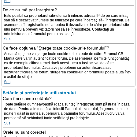
Sus
De ce nu mă pot înregistra?
Este posibil ca proprietarul site-ului să fi interzis adresa IP de pe care intraţi
sau să fi dezactivat numele de utilizator pe care încercaţi să-l înregistraţi. De
asemenea, înregistrarile noi ar putea fi dezactivate de către proprietarul site-
ului pentru a preveni vizitatorii noi să se înregistreze. Contactaţi un
administrator al forumului pentru asistenţă.
Sus
Ce face opţiunea “Şterge toate cookie-urile forumului”?
Această opţiune va şterge toate cookie-urile create de către Forumul CB
Mania care vă ţin autentificat pe forum. De asemenea, permite funcţionalităţi
ca de exemplu citirea urmei dacă acest lucru a fost activat de către
proprietarul forumului. Dacă aveţi probleme cu autentificarea sau
dezautentificarea pe forum, ştergerea cookie-urilor forumului poate ajuta într-
o astfel de sitaţie
Sus
Setările şi preferinţele utilizatorului
Cum îmi schimb setările?
Toate setările dumneavoastră (dacă sunteţi înregistrat) sunt păstrate în baza
de date. Pentru a le modifica, folosiţi Panoul utilizatorului; în general un link
poate fi găsit în partea superioară a paginilor forumului. Acest lucru vă va
permite să vă schimbaţi toate setările şi preferinţele.
Sus
Orele nu sunt corecte!