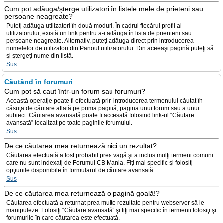
Cum pot adăuga/şterge utilizatori în listele mele de prieteni sau
persoane neagreate?
Puteţi adăuga utilizatori în două moduri. În cadrul fiecărui profil al
utilizatorului, există un link pentru a-i adăuga în lista de prienteni sau
persoane neagreate. Alternativ, puteţi adăuga direct prin introducerea
numelelor de utilizatori din Panoul utilizatorului. Din aceeaşi pagină puteţi să
şi ştergeţi nume din listă.
Sus
Căutând în forumuri
Cum pot să caut într-un forum sau forumuri?
Această operaţie poate fi efectuată prin introducerea termenului căutat în
căsuţa de căutare aflată pe prima pagină, pagina unui forum sau a unui
subiect. Căutarea avansată poate fi accesată folosind link-ul “Căutare
avansată” localizat pe toate paginile forumului.
Sus
De ce căutarea mea returnează nici un rezultat?
Căutarea efectuată a fost probabil prea vagă şi a inclus mulţi termeni comuni
care nu sunt indexaţi de Forumul CB Mania. Fiţi mai specific şi folosiţi
opţiunile disponibile în formularul de căutare avansată.
Sus
De ce căutarea mea returnează o pagină goală!?
Căutarea efectuată a returnat prea multe rezultate pentru webserver să le
manipuleze. Folosiţi “Căutare avansată” şi fiţi mai specific în termenii folosiţi şi
forumurile în care căutarea este efectuată.