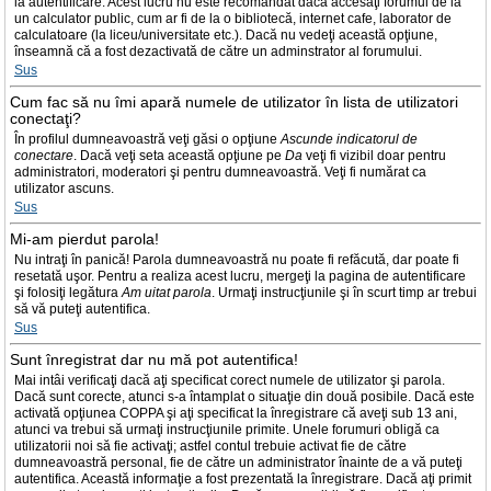
la autentificare. Acest lucru nu este recomandat dacă accesaţi forumul de la
un calculator public, cum ar fi de la o bibliotecă, internet cafe, laborator de
calculatoare (la liceu/universitate etc.). Dacă nu vedeţi această opţiune,
înseamnă că a fost dezactivată de către un adminstrator al forumului.
Sus
Cum fac să nu îmi apară numele de utilizator în lista de utilizatori
conectaţi?
În profilul dumneavoastră veţi găsi o opţiune
Ascunde indicatorul de
conectare
. Dacă veţi seta această opţiune pe
Da
veţi fi vizibil doar pentru
administratori, moderatori şi pentru dumneavoastră. Veţi fi numărat ca
utilizator ascuns.
Sus
Mi-am pierdut parola!
Nu intraţi în panică! Parola dumneavoastră nu poate fi refăcută, dar poate fi
resetată uşor. Pentru a realiza acest lucru, mergeţi la pagina de autentificare
şi folosiţi legătura
Am uitat parola
. Urmaţi instrucţiunile şi în scurt timp ar trebui
să vă puteţi autentifica.
Sus
Sunt înregistrat dar nu mă pot autentifica!
Mai intâi verificaţi dacă aţi specificat corect numele de utilizator şi parola.
Dacă sunt corecte, atunci s-a întamplat o situaţie din două posibile. Dacă este
activată opţiunea COPPA şi aţi specificat la înregistrare că aveţi sub 13 ani,
atunci va trebui să urmaţi instrucţiunile primite. Unele forumuri obligă ca
utilizatorii noi să fie activaţi; astfel contul trebuie activat fie de către
dumneavoastră personal, fie de către un administrator înainte de a vă puteţi
autentifica. Această informaţie a fost prezentată la înregistrare. Dacă aţi primit