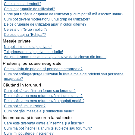
Cine sunt moderatorii?
Ce sunt grupurile de utilizatori?
Unde pot fi găsite grupurile de utilizatori şi cum pot să mă asociez unuia?
Cum pot deveni moderatorul unui grup de utilizatori?
De ce grupurile de utilizatori apar în culori diferite?
Ce este un “Grup implicit”?
Ce este pagina "Echipa"?
Mesaje private
Nu pot trimite mesaje private!
Tot primesc mesaje private nedorite!
Am primit spam-uri sau mesaje abuzive de la cineva din forum!
Prieteni şi persoane neagreate
Ce este lista de prieteni şi persoane neagreate?
Cum pot adăuga/şterge utilizatori în listele mele de prieteni sau persoane
neagreate?
Căutând în forumuri
Cum pot să caut într-un forum sau forumuri?
De ce căutarea mea returnează nici un rezultat?
De ce căutarea mea returnează o pagină goală!?
Cum pot căuta utilizatori?
Cum pot găsi mesajele şi subiectele mele?
Însemnarea şi înscrierea la subiecte
Care este diferenţa dintre a însemna şi a înscrie?
Cum mă pot înscrie la anumite subiecte sau forumuri?
Cum imi pot şterge înscrierile?