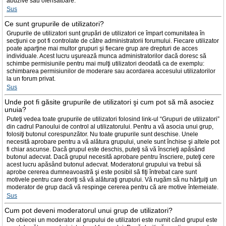
abuzive sau ofensatoare.
Sus
Ce sunt grupurile de utilizatori?
Grupurile de utilizatori sunt grupări de utilizatori ce împart comunitatea în
secţiuni ce pot fi controlate de către administratorii forumului. Fiecare utilizator
poate aparţine mai multor grupuri şi fiecare grup are drepturi de acces
individuale. Acest lucru uşurează munca administratorilor dacă doresc să
schimbe permisiunile pentru mai mulţi utilizatori deodată ca de exemplu:
schimbarea permisiunilor de moderare sau acordarea accesului utilizatorilor
la un forum privat.
Sus
Unde pot fi găsite grupurile de utilizatori şi cum pot să mă asociez
unuia?
Puteţi vedea toate grupurile de utilizatori folosind link-ul “Grupuri de utilizatori”
din cadrul Panoului de control al utilizatorului. Pentru a vă asocia unui grup,
folosiţi butonul corespunzător. Nu toate grupurile sunt deschise. Unele
necesită aprobare pentru a vă alătura grupului, unele sunt închise şi altele pot
fi chiar ascunse. Dacă grupul este deschis, puteţi să vă înscrieţi apăsând
butonul adecvat. Dacă grupul necesită aprobare pentru înscriere, puteţi cere
acest lucru apăsând butonul adecvat. Moderatorul grupului va trebui să
aprobe cererea dumneavoastră şi este posibil să fiţi întrebat care sunt
motivele pentru care doriţi să vă alăturaţi grupului. Vă rugăm să nu hărţuiţi un
moderator de grup dacă vă respinge cererea pentru că are motive întemeiate.
Sus
Cum pot deveni moderatorul unui grup de utilizatori?
De obiecei un moderator al grupului de utilizatori este numit când grupul este