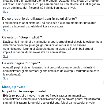
creat de către un administrator al forumului. Dacă doriţi să creaţi un grup de
utilizatori, atunci primul lucru pe care trebuie să îl faceţi este să luaţi legatura
cu un administrator; încercaţi să-i trimiteţi un mesaj privat.
Sus
De ce grupurile de utilizatori apar în culori diferite?
Este posibil ca administratorul să asocieze o culoare membrilor unui grup
pentru a face mai uşoară identificarea acestora.
Sus
Ce este un “Grup implicit”?
Dacă sunteţi membrul a mai multor grupuri, grupul implicit este folosit pentru a
determina culoarea şi rangul grupului ce ar trebui să vi se afişeze.
Administratorul forumului vă poate da permisiunea să schimbaţi grupul
implicit în panoul dumneavoastră de administrare.
Sus
Ce este pagina "Echipa"?
Această pagină vă furnizează o listă cu conducerea forumului, incluzând
administratorii şi moderatorii şi alte detalii ca de exemplu forumurile pe care
le moderează.
Sus
Mesaje private
Nu pot trimite mesaje private!
Există trei posibile motive: nu sunteţi înregistrat şi/sau autentificat,
administratorul forumului a dezactivat mesageria privată pentru toţi utilizatorii
sau administratorul forumului v-a restricţionat folosirea mesajelor private.