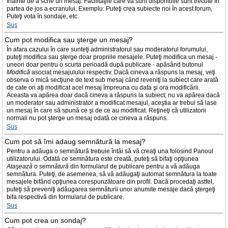
înainte de a scrie un mesaj. Facilităţile care vă sunt disponibile sunt trecute în
partea de jos a ecranului. Exemplu: Puteţi crea subiecte noi în acest forum,
Puteţi vota în sondaje, etc.
Sus
Cum pot modifica sau şterge un mesaj?
În afara cazului în care sunteţi administratorul sau moderatorul forumului,
puteţi modifica sau şterge doar propriile mesajele. Puteţi modifica un mesaj -
uneori doar pentru o scurta perioadă după publicare - apăsând butonul
Modifică
asociat mesajulului respectiv. Dacă cineva a răspuns la mesaj, veţi
observa o mică secţiune de text sub mesaj când reveniţi la subiect care arată
de cate ori aţi modificat acel mesaj împreuna cu data şi ora modificării.
Aceasta va apărea doar dacă cineva a răspuns la subiect; nu va apărea dacă
un moderator sau administrator a modificat mesajul, aceştia ar trebui să lase
un mesaj în care să spună ce şi de ce au modificat. Reţineţi că utilizatorii
normali nu pot şterge un mesaj odată ce cineva a răspuns.
Sus
Cum pot să îmi adaug semnătură la mesaj?
Pentru a adăuga o semnătură trebuie întâi să vă creaţi una folosind Panoul
utilizatorului. Odată ce semnătura este creată, puteţi să bifaţi opţiunea
Ataşează o semnătură
din formularul de publicare pentru a vă adăuga
semnătura. Puteţi, de asemenea, să vă adăugaţi automat semnătura la toate
mesajele bifând opţiunea corespunzătoare din profil. Dacă procedaţi astfel,
puteţi să preveniţi adăugarea semnăturii unor anumite mesaje dacă ştergeţi
bifa respectivă din formularul de publicare.
Sus
Cum pot crea un sondaj?