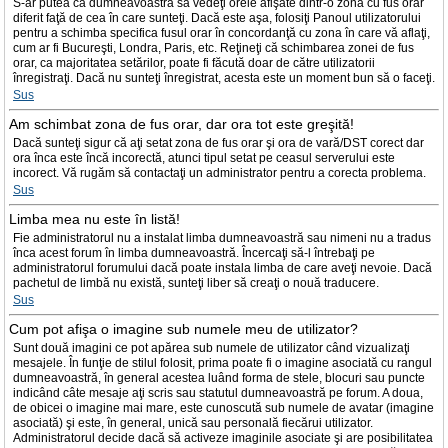
S-ar putea ca dumneavoastră să vedeţi orele afişate dintr-o zonă cu fus orar
diferit faţă de cea în care sunteţi. Dacă este aşa, folosiţi Panoul utilizatorului
pentru a schimba specifica fusul orar în concordanţă cu zona în care vă aflaţi,
cum ar fi Bucureşti, Londra, Paris, etc. Reţineţi că schimbarea zonei de fus
orar, ca majoritatea setărilor, poate fi făcută doar de către utilizatorii
înregistraţi. Dacă nu sunteţi înregistrat, acesta este un moment bun să o faceţi.
Sus
Am schimbat zona de fus orar, dar ora tot este greşită!
Dacă sunteţi sigur că aţi setat zona de fus orar şi ora de vară/DST corect dar
ora înca este încă incorectă, atunci tipul setat pe ceasul serverului este
incorect. Vă rugăm să contactaţi un administrator pentru a corecta problema.
Sus
Limba mea nu este în listă!
Fie administratorul nu a instalat limba dumneavoastră sau nimeni nu a tradus
înca acest forum în limba dumneavoastră. Încercaţi să-l întrebaţi pe
administratorul forumului dacă poate instala limba de care aveţi nevoie. Dacă
pachetul de limbă nu există, sunteţi liber să creaţi o nouă traducere.
Sus
Cum pot afişa o imagine sub numele meu de utilizator?
Sunt două imagini ce pot apărea sub numele de utilizator când vizualizaţi
mesajele. În funţie de stilul folosit, prima poate fi o imagine asociată cu rangul
dumneavoastră, în general acestea luând forma de stele, blocuri sau puncte
indicând câte mesaje aţi scris sau statutul dumneavoastră pe forum. A doua,
de obicei o imagine mai mare, este cunoscută sub numele de avatar (imagine
asociată) şi este, în general, unică sau personală fiecărui utilizator.
Administratorul decide dacă să activeze imaginile asociate şi are posibilitatea