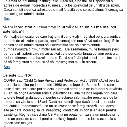
un email atunci urmaţi instrucţiunile. Dacă nu, e posibil să fi specificat o
adresă de e-mail incorectă sau mesajul a fost prelucrat de un filtru de spam.
Daca sunteţi sigur că adresa de e-mail folosită este corectă atunci încercaţi să
contactaţi un administrator.
Sus
M-am înregistrat cu ceva timp în urmă dar acum nu mă mai pot
autentifica?!
Verificaţi-vă mesajul pe care l-aţi primit când v-aţi înregistrat pentru a verifica
numele de utilizator şi parola; apoi încercaţi din nou să vă autentificaţi. Este
posibil ca un administrator să fi dezactivat sau să fi şters contul
dumneavoastră dintr-un motiv sau altul. De asemenea, multe forumuri şterg
periodic utilizatorii care nu au activat pe o perioadă lungă de timp pentru a
reduce dimensiunea bazei de date. Dacă s-a întâmplat acest lucru, încercaţi
să vă înregistraţi din nou şi să vă implicaţi mai mult în discuţii.
Sus
Ce este COPPA?
COPPA, sau "Child Online Privacy and Protection Act of 1998" (Actul penrtu
protecţia copiilor pe Internet din 1998) este o lege din Statele Unite care
solicită site-urile care pot colecta informaţii personale de la minorii sub vârsta
13 ani să obţină acordul scris al părinţilor sau altă metodă legală prin care
tutorele legal îşi dă acordul pentru colectarea informaţiilor personale de la
minorul cu vârsta sub 13 ani. Dacă nu sunteţi sigur dacă acest lucru este
aplicabil dumneavoastră - ca un utilizator ce se înregistrează - sau acestui
site pe care încercaţi să vă înregistraţi, contactaţi un consilier legal pentru
asistenţă. Reţineţi că echipa CB Mania nu poate furniza sfaturi juridice şi nu
este un punct de contact pentru implicaţii legale de orice fel cu excepţia celor
specificate mai jos.