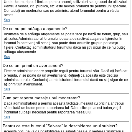
Unele forumuri pot fi limitate pentru anumiţi utilizatori sau grupuri de utilizatori.
Pentru a vedea, citi, publica, etc. este nevoie probabil de permisiuni speciale.
Contactaţi un moderator sau pe administratorul forumului pentru a vă da
acces.
Sus
De ce nu pot adăuga ataşamente?
Abilitatea de a adăuga ataşamente se poate face pe bază de forum, grup, sau
utilizator. Administratorul forumului poate a dezactivat ataşarea fişierelor în
forumul în care vreţi să scrieţi, sau poate doar anumite grupuri pot ataşa
fişiere. Contactaţi administratorul forumului dacă nu ştiţi sigur de ce nu puteţi
adăuga ataşamente.
Sus
De ce am primit un avertisment?
Fiecare administrator are propriile reguli pentru forumul său. Dacă aţi încălcat
o regulă, vi se poate da un avertisment. Reţineţi că aceasta este decizia
administratorului. Contactaţi administratorul forumului dacă nu ştiţi sigur de ce
aţi primit un avertisment.
Sus
Cum pot raporta mesaje unui moderator?
Dacă administratorul a permis această faclitate, mesajul cu pricina ar trebui
să includă un buton pentru raportarea lui. Dând click pe acest buton,veţi fi
îndrumat cu paşii necesari pentru raportarea mesajului.
Sus
Pentru ce este butonul "Salvare" la deschiderea unui subiect?
Această opţiune vă dă posibilitatea să salvaţi pasaje în vederea finalizării şi