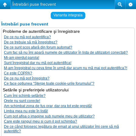
Întrebări puse frecvent
Varianta integrala
Întrebări puse frecvent
Probleme de autentificare şi înregistrare
De ce nu mă pot autentifica?
De ce trebuie să mă înregistrez?
De ce sunt scos afară din forum automat?
Cum fac să nu îmi apară numele de utilizator în lista de utilizatori conectaţi?
Mi-am pierdut parola!
Sunt înregistrat dar nu mă pot autentifica!
M-am înregistrat cu ceva timp în urmă dar acum nu mă mai pot autentifica?!
Ce este COPPA?
De ce nu mă pot înregistra?
Ce face opţiunea “Şterge toate cookie-urile forumului”?
Setările şi preferinţele utilizatorului
Cum îmi schimb setările?
Orele nu sunt corecte!
Am schimbat zona de fus orar, dar ora tot este greşită!
Limba mea nu este în listă!
Cum pot afişa o imagine sub numele meu de utilizator?
Care este rangul meu şi cum il pot schimba?
De ce când folosesc legătura de email al unui utilizator îmi cere să mă
autentific?