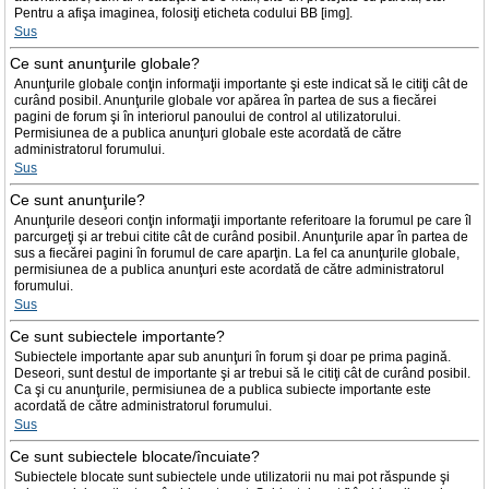
Pentru a afişa imaginea, folosiţi eticheta codului BB [img].
Sus
Ce sunt anunţurile globale?
Anunţurile globale conţin informaţii importante şi este indicat să le citiţi cât de
curând posibil. Anunţurile globale vor apărea în partea de sus a fiecărei
pagini de forum şi în interiorul panoului de control al utilizatorului.
Permisiunea de a publica anunţuri globale este acordată de către
administratorul forumului.
Sus
Ce sunt anunţurile?
Anunţurile deseori conţin informaţii importante referitoare la forumul pe care îl
parcurgeţi şi ar trebui citite cât de curând posibil. Anunţurile apar în partea de
sus a fiecărei pagini în forumul de care aparţin. La fel ca anunţurile globale,
permisiunea de a publica anunţuri este acordată de către administratorul
forumului.
Sus
Ce sunt subiectele importante?
Subiectele importante apar sub anunţuri în forum şi doar pe prima pagină.
Deseori, sunt destul de importante şi ar trebui să le citiţi cât de curând posibil.
Ca şi cu anunţurile, permisiunea de a publica subiecte importante este
acordată de către administratorul forumului.
Sus
Ce sunt subiectele blocate/încuiate?
Subiectele blocate sunt subiectele unde utilizatorii nu mai pot răspunde şi