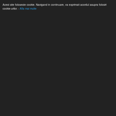
Acest site foloseste cookie. Navigand in continuare, va exprimati acordul asupra folosiri
cookie-urilor. -
Afla mai multe
Bună ziua, vă puteți
autentifica
sau vă puteți crea un
cont nou
.
Prima Pagină
Wish List (0)
Contul meu
Coş de cumpărături
Comandă
0727.355.790
021 211.0652
CONTACT
FORUM
BLOG
PROMOTII